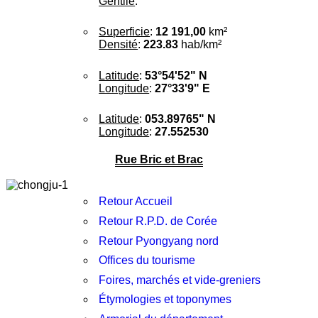
Gentilé
:
Superficie
:
12 191,00
km²
Densité
:
223.83
hab/km²
Latitude
:
53°54'52" N
Longitude
:
27°33'9" E
Latitude
:
053.89765" N
Longitude
:
27.552530
Rue Bric et Brac
Retour Accueil
Retour R.P.D. de Corée
Retour Pyongyang nord
Offices du tourisme
Foires, marchés et vide-greniers
Étymologies et toponymes