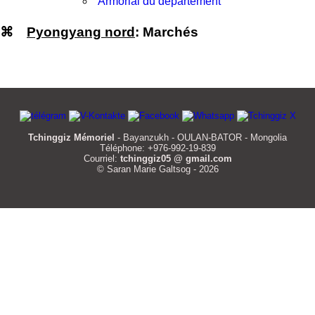
Armorial du département
⌘
Pyongyang nord
: Marchés
Tchinggiz Mémoriel
- Bayanzukh - OULAN-BATOR - Mongolia
Téléphone: +976-992-19-839
Courriel:
tchinggiz05 @ gmail.com
© Saran Marie Galtsog - 2026