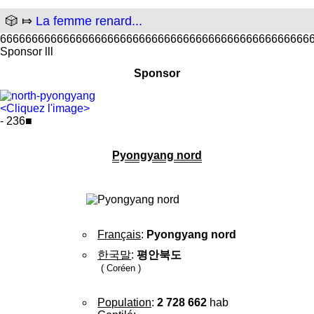
🎲 ⤇
La femme renard...
6666666666666666666666666666666666666666666666666
Sponsor lll
Sponsor
<Cliquez l'image>
- 236■
Pyongyang nord
Français
:
Pyongyang nord
한국말
:
평안북도
( Coréen )
Population
:
2 728 662
hab