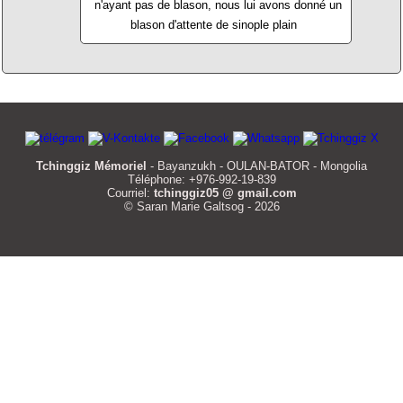
n'ayant pas de blason, nous lui avons donné un
blason d'attente de sinople plain
Tchinggiz Mémoriel
- Bayanzukh - OULAN-BATOR - Mongolia
Téléphone: +976-992-19-839
Courriel:
tchinggiz05 @ gmail.com
© Saran Marie Galtsog - 2026