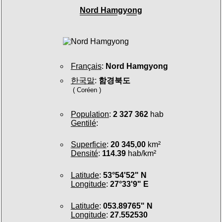
Nord Hamgyong
Français
:
Nord Hamgyong
한국말
:
함경북도
( Coréen )
Population
:
2 327 362
hab
Gentilé
:
Superficie
:
20 345,00
km²
Densité
:
114.39
hab/km²
Latitude
:
53°54'52" N
Longitude
:
27°33'9" E
Latitude
:
053.89765" N
Longitude
:
27.552530