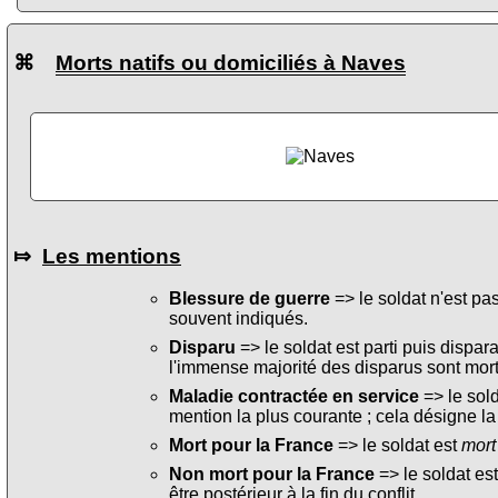
⌘
Morts natifs ou domiciliés à Naves
⤇
Les mentions
Blessure de guerre
=> le soldat n'est pa
souvent indiqués.
Disparu
=> le soldat est parti puis dispara
l'immense majorité des disparus sont mort
Maladie contractée en service
=> le sol
mention la plus courante ; cela désigne la
Mort pour la France
=> le soldat est
mort
Non mort pour la France
=> le soldat es
être postérieur à la fin du conflit.