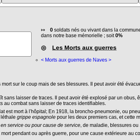
⤇
0
soldats nés ou vivant dans la commune 
dans notre base mémorielle ; soit
0%
◎
Les Morts aux guerres
< Morts aux guerres de Naves >
s mort sur le coup mais de ses blessures. Il peut avoir été évacu
ît sans laisser de traces. Il peut avoir été explosé par un obus, ê
s au combat sans laisser de traces identifiables.
dat est mort à l'hôpital; En 1918, la broncho-pneumonie, ou pn
 léthale
grippe espagnole
pour les deux premiers cas, et cette 
 en service ou pour cause de service
, de maladie, blessures ou 
t mort pendant ou après guerre, pour une cause extérieure au conf