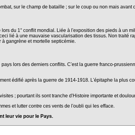
ombat, sur le champ de bataille ; sur le coup ou non mais avant 
lors du 1° conflit mondial. Liée à l'exposition des pieds à un mi
ceci lié à une mauvaise vascularisation des tissus. Non traité r
r à gangrène et mortelle septicémie.
e pays lors des derniers conflits. C'est la guerre franco-prussie
nt édifié après la guerre de 1914-1918. L'épitaphe la plus co
isites ; pourtant ils sont tranche d'Histoire importante et doulo
s et lutter contre ces vents de l'oubli qui les efface.
 leur vie pour le Pays.