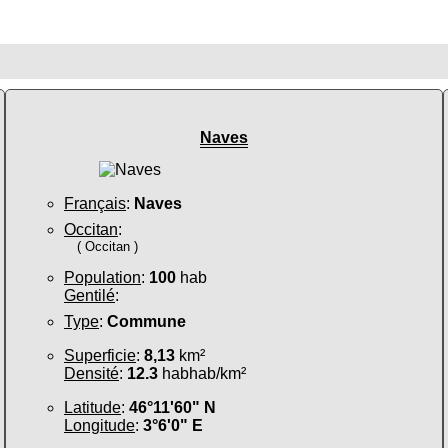
Naves
Français
:
Naves
Occitan
:
( Occitan )
Population
:
100
hab
Gentilé
:
Type
:
Commune
Superficie
:
8,13
km²
Densité
:
12.3
habhab/km²
Latitude
:
46°11'60" N
Longitude
:
3°6'0" E