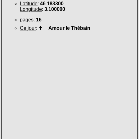
Latitude
:
46.183300
Longitude
:
3.100000
pages
:
16
Ce jour
:
✝
Amour le Thébain