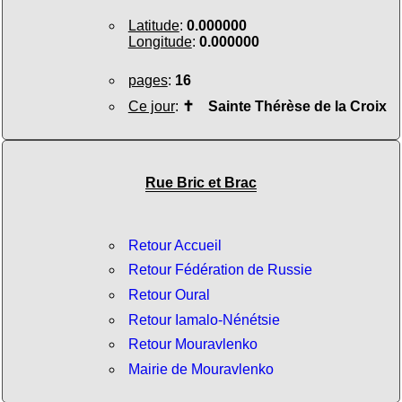
Latitude
:
0.000000
Longitude
:
0.000000
pages
:
16
Ce jour
:
✝
Sainte Thérèse de la Croix
Rue Bric et Brac
Retour Accueil
Retour Fédération de Russie
Retour Oural
Retour Iamalo-Nénétsie
Retour Mouravlenko
Mairie de Mouravlenko