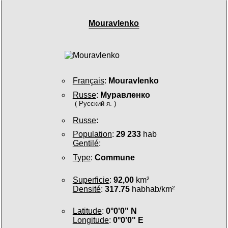
Mouravlenko
Français
:
Mouravlenko
Russe
:
Муравленко
( Русский я. )
Russe
:
Population
:
29 233
hab
Gentilé
:
Type
:
Commune
Superficie
:
92,00
km²
Densité
:
317.75
habhab/km²
Latitude
:
0°0'0" N
Longitude
:
0°0'0" E