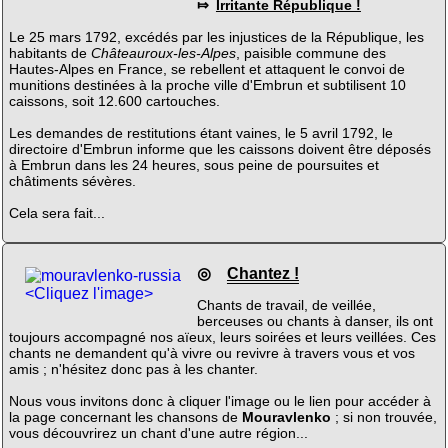
⤇
Irritante République !
Le 25 mars 1792, excédés par les injustices de la République, les
habitants de
Châteauroux-les-Alpes
, paisible commune des
Hautes-Alpes en France, se rebellent et attaquent le convoi de
munitions destinées à la proche ville d'Embrun et subtilisent 10
caissons, soit 12.600 cartouches.
Les demandes de restitutions étant vaines, le 5 avril 1792, le
directoire d'Embrun informe que les caissons doivent être déposés
à Embrun dans les 24 heures, sous peine de poursuites et
châtiments sévères.
Cela sera fait...
◎
Chantez !
<Cliquez l'image>
Chants de travail, de veillée,
berceuses ou chants à danser, ils ont
toujours accompagné nos aïeux, leurs soirées et leurs veillées. Ces
chants ne demandent qu'à vivre ou revivre à travers vous et vos
amis ; n'hésitez donc pas à les chanter.
Nous vous invitons donc à cliquer l'image ou le lien pour accéder à
la page concernant les chansons de
Mouravlenko
; si non trouvée,
vous découvrirez un chant d'une autre région...