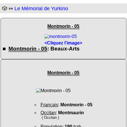
🎲 ⤇
Le Mémorial de Yurkino
Montmorin - 05
<Cliquez l'image>
■
Montmorin - 05
: Beaux-Arts
Montmorin - 05
Français
:
Montmorin - 05
Occitan
:
Montmaurin
( Occitan )
Population
:
190
hab