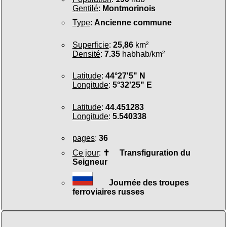
Gentilé
:
Montmorinois
Type
:
Ancienne commune
Superficie
:
25,86
km²
Densité
:
7.35
habhab/km²
Latitude
:
44°27'5" N
Longitude
:
5°32'25" E
Latitude
:
44.451283
Longitude
:
5.540338
pages
:
36
Ce jour
:
✝
Transfiguration du
Seigneur
Journée des troupes
ferroviaires russes