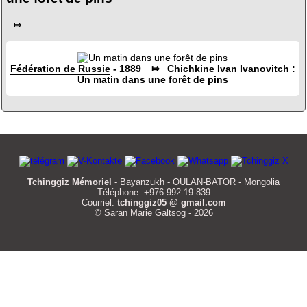
⤇
Fédération de Russie
- 1889 ⤇ Chichkine Ivan Ivanovitch :
Un matin dans une forêt de pins
Tchinggiz Mémoriel
- Bayanzukh - OULAN-BATOR - Mongolia
Téléphone: +976-992-19-839
Courriel:
tchinggiz05 @ gmail.com
© Saran Marie Galtsog - 2026