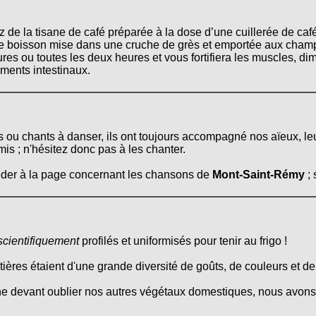
ez de la tisane de café préparée à la dose d’une cuillerée de caf
te boisson mise dans une cruche de grès et emportée aux champs
ures ou toutes les deux heures et vous fortifiera les muscles, di
ements intestinaux.
es ou chants à danser, ils ont toujours accompagné nos aïeux, le
mis ; n'hésitez donc pas à les chanter.
céder à la page concernant les chansons de
Mont-Saint-Rémy
; 
scientifiquement
profilés et uniformisés pour tenir au frigo !
itières étaient d'une grande diversité de goûts, de couleurs et d
ne devant oublier nos autres végétaux domestiques, nous avons 