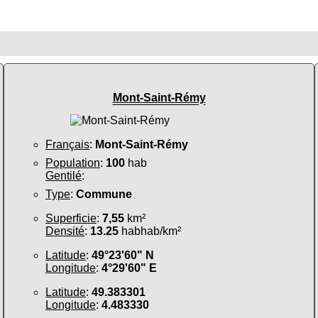
Mont-Saint-Rémy
Français
:
Mont-Saint-Rémy
Population
:
100
hab
Gentilé
:
Type
:
Commune
Superficie
:
7,55
km²
Densité
:
13.25
habhab/km²
Latitude
:
49°23'60" N
Longitude
:
4°29'60" E
Latitude
:
49.383301
Longitude
:
4.483330