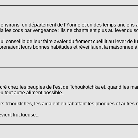
nvirons, en département de l'Yonne et en des temps anciens av
cela les coqs par vengeance : ils ne chantaient plus au lever du so
lui conseilla de leur faire avaler du froment cueillit au lever de 
prenaient leurs bonnes habitudes et réveillaient la maisonnée à 
cré chez les peuples de l'est de Tchoukotchka et, quand les mari
u tout autre aliment possible...
s tchouktches, les aidaient en rabattant les phoques et autres 
evient fructueuse...