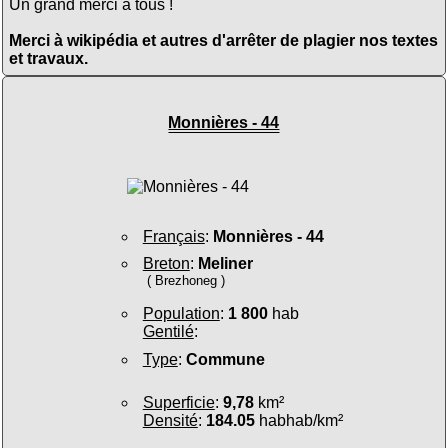
Un grand merci à tous !
Merci à wikipédia et autres d'arrêter de plagier nos textes
et travaux.
Monnières - 44
Français
:
Monnières - 44
Breton
:
Meliner
( Brezhoneg )
Population
:
1 800
hab
Gentilé
:
Type
:
Commune
Superficie
:
9,78
km²
Densité
:
184.05
habhab/km²