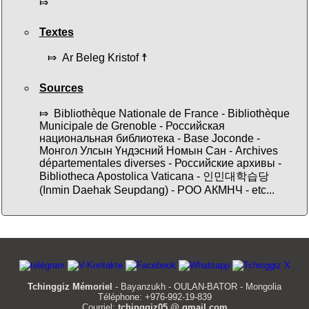
⤇
Textes
⤇ Ar Beleg Kristof ☨
Sources
⤇ Bibliothèque Nationale de France - Bibliothèque
Municipale de Grenoble - Российская
национальная библиотека - Base Joconde -
Монгол Улсын Үндэсний Номын Сан - Archives
départementales diverses - Российские архивы -
Bibliotheca Apostolica Vaticana - 인민대학습당
(Inmin Daehak Seupdang) - РОО АКМНЧ - etc...
Tchinggiz Mémoriel
- Bayanzukh - OULAN-BATOR - Mongolia
Téléphone: +976-992-19-839
Courriel:
tchinggiz05 @ gmail.com