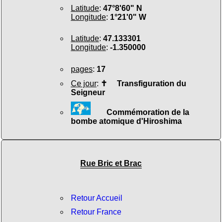
Latitude
:
47°8'60" N
Longitude
:
1°21'0" W
Latitude
:
47.133301
Longitude
:
-1.350000
pages
:
17
Ce jour
:
✝
Transfiguration du
Seigneur
Commémoration de la
bombe atomique d'Hiroshima
Rue Bric et Brac
Retour Accueil
Retour France