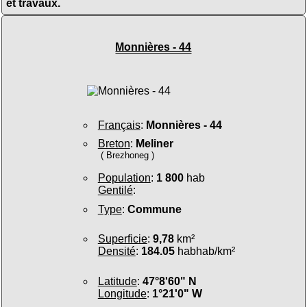
et travaux.
Monnières - 44
Français
:
Monnières - 44
Breton
:
Meliner
( Brezhoneg )
Population
:
1 800
hab
Gentilé
:
Type
:
Commune
Superficie
:
9,78
km²
Densité
:
184.05
habhab/km²
Latitude
:
47°8'60" N
Longitude
:
1°21'0" W