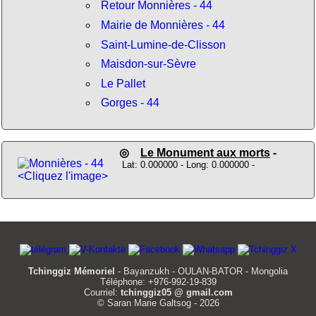
Retour Monnières - 44
Mairie de Monnières - 44
Saint-Lumine-de-Clisson
Maisdon-sur-Sèvre
Le Pallet
Gorges - 44
◎
Le Monument aux morts
-
Lat: 0.000000 - Long: 0.000000 -
<Cliquez l'image>
Tchinggiz Mémoriel
- Bayanzukh - OULAN-BATOR - Mongolia
Téléphone: +976-992-19-839
Courriel:
tchinggiz05 @ gmail.com
© Saran Marie Galtsog - 2026