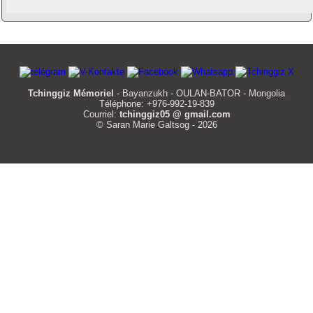
Tchinggiz Mémoriel
- Bayanzukh - OULAN-BATOR - Mongolia
Téléphone: +976-992-19-839
Courriel:
tchinggiz05 @ gmail.com
© Saran Marie Galtsog - 2026