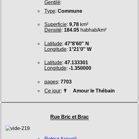
Gentilé
:
Type
:
Commune
Superficie
:
9,78
km²
Densité
:
184.05
habhab/km²
Latitude
:
47°8'60" N
Longitude
:
1°21'0" W
Latitude
:
47.133301
Longitude
:
-1.350000
pages
:
7703
Ce jour
:
✝
Amour le Thébain
Rue Bric et Brac
Retour Accueil