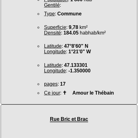
Gentilé
:
Type
:
Commune
Superficie
:
9,78
km²
Densité
:
184.05
habhab/km²
Latitude
:
47°8'60" N
Longitude
:
1°21'0" W
Latitude
:
47.133301
Longitude
:
-1.350000
pages
:
17
Ce jour
:
✝
Amour le Thébain
Rue Bric et Brac