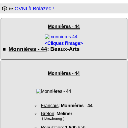
🎲 ⤇
OVNI à Bolazec !
Monnières - 44
<Cliquez l'image>
■
Monnières - 44
: Beaux-Arts
Monnières - 44
Français
:
Monnières - 44
Breton
:
Meliner
( Brezhoneg )
Population
:
1 800
hab