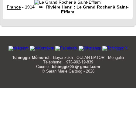
France
- 1914 ⤇ Rivière Henri : Le Grand Rocher à Saint-
Efflam
Tchinggiz Mémoriel
- Bayanzukh - OULAN-BATOR - Mongolia
Téléphone: +976-992-19-839
Courriel:
tchinggiz05 @ gmail.com
© Saran Marie Galtsog - 2026