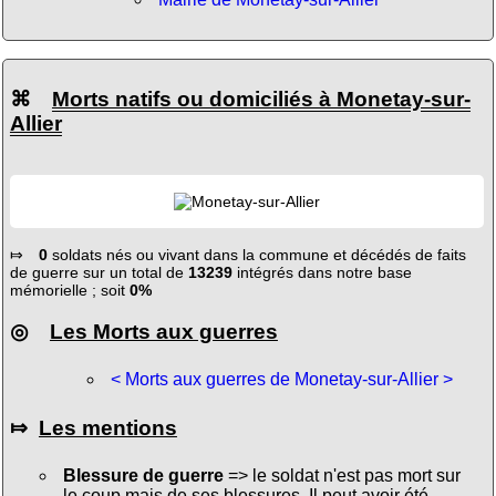
⌘
Morts natifs ou domiciliés à Monetay-sur-
Allier
⤇
0
soldats nés ou vivant dans la commune et décédés de faits
de guerre sur un total de
13239
intégrés dans notre base
mémorielle ; soit
0%
◎
Les Morts aux guerres
< Morts aux guerres de Monetay-sur-Allier >
⤇
Les mentions
Blessure de guerre
=> le soldat n'est pas mort sur
le coup mais de ses blessures. Il peut avoir été