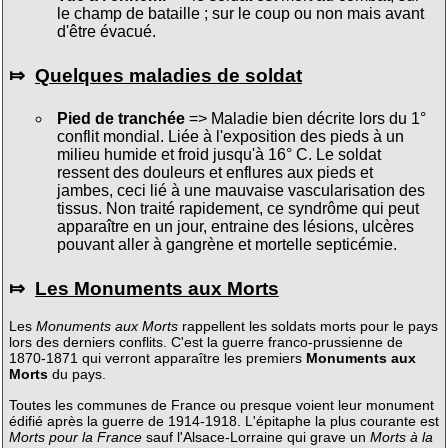
le champ de bataille ; sur le coup ou non mais avant
d'être évacué.
⤇
Quelques maladies de soldat
Pied de tranchée
=> Maladie bien décrite lors du 1°
conflit mondial. Liée à l'exposition des pieds à un
milieu humide et froid jusqu'à 16° C. Le soldat
ressent des douleurs et enflures aux pieds et
jambes, ceci lié à une mauvaise vascularisation des
tissus. Non traité rapidement, ce syndrôme qui peut
apparaître en un jour, entraine des lésions, ulcères
pouvant aller à gangrène et mortelle septicémie.
⤇
Les Monuments aux Morts
Les
Monuments aux Morts
rappellent les soldats morts pour le pays
lors des derniers conflits. C'est la guerre franco-prussienne de
1870-1871 qui verront apparaître les premiers
Monuments aux
Morts
du pays.
Toutes les communes de France ou presque voient leur monument
édifié après la guerre de 1914-1918. L'épitaphe la plus courante est
Morts pour la France
sauf l'Alsace-Lorraine qui grave un
Morts à la