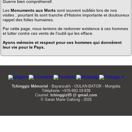
Guerre
bien compréhensif.
Les
Monuments aux Morts
sont souvent oubliés lors de nos
visites ; pourtant ils sont tranche d'Histoire importante et douloureux
rappel des folies humaines.
Par cette page, nous tentons de redonner existence à ces hommes
et lutter contre ces vents de l'oubli qui les efface.
Ayons mémoire et respect pour ces hommes qui donnèrent
leur vie pour le Pays.
Tchinggiz Mémoriel
- Bayanzukh - OULAN-BATOR - Mongolia
Téléphone: +976-992-19-839
Courriel:
tchinggiz05 @ gmail.com
© Saran Marie Galtsog - 2026