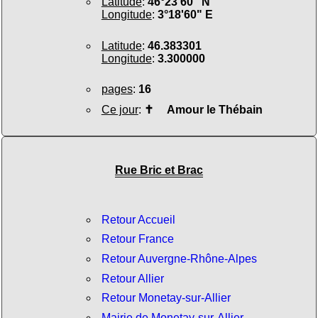
Latitude
:
46°23'60" N
Longitude
:
3°18'60" E
Latitude
:
46.383301
Longitude
:
3.300000
pages
:
16
Ce jour
:
✝
Amour le Thébain
Rue Bric et Brac
Retour Accueil
Retour France
Retour Auvergne-Rhône-Alpes
Retour Allier
Retour Monetay-sur-Allier
Mairie de Monetay-sur-Allier