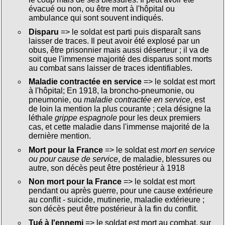
évacué ou non, ou être mort à l'hôpital ou
ambulance qui sont souvent indiqués.
Disparu
=> le soldat est parti puis disparaît sans
laisser de traces. Il peut avoir été explosé par un
obus, être prisonnier mais aussi déserteur ; il va de
soit que l'immense majorité des disparus sont morts
au combat sans laisser de traces identifiables.
Maladie contractée en service
=> le soldat est mort
à l'hôpital; En 1918, la broncho-pneumonie, ou
pneumonie, ou
maladie contractée en service
, est
de loin la mention la plus courante ; cela désigne la
léthale
grippe espagnole
pour les deux premiers
cas, et cette maladie dans l'immense majorité de la
dernière mention.
Mort pour la France
=> le soldat est
mort en service
ou pour cause de service
, de maladie, blessures ou
autre, son décès peut être postérieur à 1918
Non mort pour la France
=> le soldat est mort
pendant ou après guerre, pour une cause extérieure
au conflit - suicide, mutinerie, maladie extérieure ;
son décès peut être postérieur à la fin du conflit.
Tué à l'ennemi
=> le soldat est mort au combat, sur