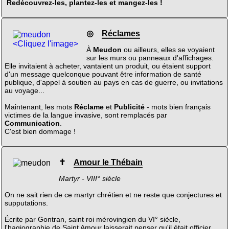
Redécouvrez-les, plantez-les et mangez-les !
◎
Réclames
<Cliquez l'image>
À
Meudon
ou ailleurs, elles se voyaient
sur les murs ou panneaux d'affichages.
Elle invitaient à acheter, vantaient un produit, ou étaient support
d'un message quelconque pouvant être information de santé
publique, d'appel à soutien au pays en cas de guerre, ou invitations
au voyage...
Maintenant, les mots
Réclame
et
Publicité
- mots bien français
victimes de la langue invasive, sont remplacés par
Communication
.
C'est bien dommage !
✝
Amour le Thébain
Martyr - VIII° siècle
On ne sait rien de ce martyr chrétien et ne reste que conjectures et
supputations.
Écrite par Gontran, saint roi mérovingien du VI° siècle,
l'hagiographie de Saint Amour laisserait penser qu'il était officier