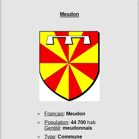
Meudon
Français
:
Meudon
Population
:
44 700
hab
Gentilé
:
meudonnais
Type
:
Commune