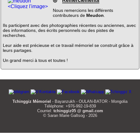
◎
Remerciements
<Cliquez l'image>
Nous remercions les différents
contributeurs de
Meudon
.
Ils participent avec des photographies récentes ou anciennes, avec
des informations, des écrits personnels ou des pistes de
recherches.
Leur aide est précieuse et ce travail mémoriel se construit grâce à
leurs partages.
Un grand merci à tous et toutes !
Tchinggiz Mémoriel
- Bayanzukh - OULAN-BATOR - Mongolia
Téléphone: +976-992-19-839
Courriel:
tchinggiz05 @ gmail.com
© Saran Marie Galtsog - 2026