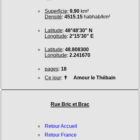
Superficie
:
9,90
km²
Densité
:
4515.15
habhab/km²
Latitude
:
48°48'30" N
Longitude
:
2°15'30" E
Latitude
:
48.808300
Longitude
:
2.241670
pages
:
18
Ce jour
:
✝
Amour le Thébain
Rue Bric et Brac
Retour Accueil
Retour France