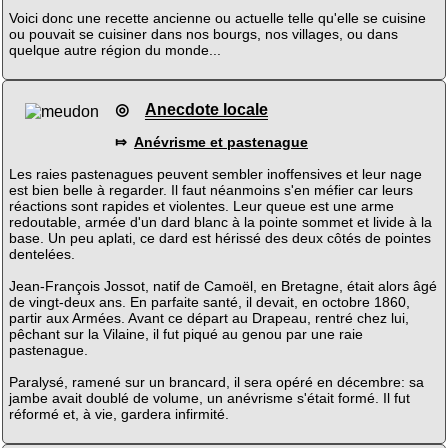
Voici donc une recette ancienne ou actuelle telle qu'elle se cuisine
ou pouvait se cuisiner dans nos bourgs, nos villages, ou dans
quelque autre région du monde...
◎
Anecdote locale
⤇
Anévrisme et pastenague
Les raies pastenagues peuvent sembler inoffensives et leur nage
est bien belle à regarder. Il faut néanmoins s'en méfier car leurs
réactions sont rapides et violentes. Leur queue est une arme
redoutable, armée d'un dard blanc à la pointe sommet et livide à la
base. Un peu aplati, ce dard est hérissé des deux côtés de pointes
dentelées.
Jean-François Jossot, natif de Camoël, en Bretagne, était alors âgé
de vingt-deux ans. En parfaite santé, il devait, en octobre 1860,
partir aux Armées. Avant ce départ au Drapeau, rentré chez lui,
pêchant sur la Vilaine, il fut piqué au genou par une raie
pastenague.
Paralysé, ramené sur un brancard, il sera opéré en décembre: sa
jambe avait doublé de volume, un anévrisme s'était formé. Il fut
réformé et, à vie, gardera infirmité.