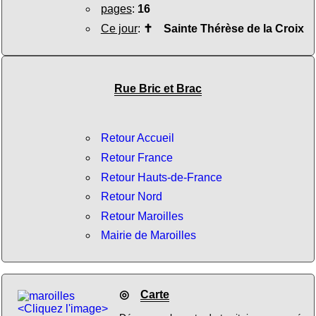
pages
:
16
Ce jour
:
✝
Sainte Thérèse de la Croix
Rue Bric et Brac
Retour Accueil
Retour France
Retour Hauts-de-France
Retour Nord
Retour Maroilles
Mairie de Maroilles
◎
Carte
<Cliquez l'image>