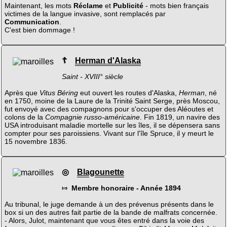
Maintenant, les mots
Réclame
et
Publicité
- mots bien français
victimes de la langue invasive, sont remplacés par
Communication
.
C'est bien dommage !
☦
Herman d'Alaska
Saint - XVIII° siècle
Après que
Vitus Béring
eut ouvert les routes d'Alaska,
Herman
, né
en 1750, moine de la Laure de la Trinité Saint Serge, près Moscou,
fut envoyé avec des compagnons pour s'occuper des Aléoutes et
colons de la
Compagnie russo-américaine
. Fin 1819, un navire des
USA introduisant maladie mortelle sur les îles, il se dépensera sans
compter pour ses paroissiens. Vivant sur l'île Spruce, il y meurt le
15 novembre 1836.
◎
Blagounette
⤇
Membre honoraire - Année 1894
Au tribunal, le juge demande à un des prévenus présents dans le
box si un des autres fait partie de la bande de malfrats concernée.
- Alors, Julot, maintenant que vous êtes entré dans la voie des