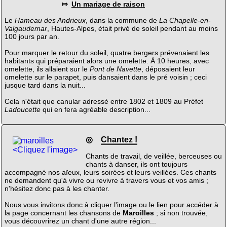
⤇
Un mariage de raison
Le
Hameau des Andrieux
, dans la commune de
La Chapelle-en-
Valgaudemar
, Hautes-Alpes, était privé de soleil pendant au moins
100 jours par an.
Pour marquer le retour du soleil, quatre bergers prévenaient les
habitants qui préparaient alors une omelette. À 10 heures, avec
omelette, ils allaient sur le
Pont de Navette
, déposaient leur
omelette sur le parapet, puis dansaient dans le pré voisin ; ceci
jusque tard dans la nuit...
Cela n'était que canular adressé entre 1802 et 1809 au Préfet
Ladoucette
qui en fera agréable description...
◎
Chantez !
<Cliquez l'image>
Chants de travail, de veillée, berceuses ou
chants à danser, ils ont toujours
accompagné nos aïeux, leurs soirées et leurs veillées. Ces chants
ne demandent qu'à vivre ou revivre à travers vous et vos amis ;
n'hésitez donc pas à les chanter.
Nous vous invitons donc à cliquer l'image ou le lien pour accéder à
la page concernant les chansons de
Maroilles
; si non trouvée,
vous découvrirez un chant d'une autre région...