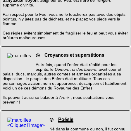
Sahyaadaï Noyon
, Seigneur du Feu, est frère de
Tengeri
,
suprême divinité.
Par respect pour le Feu, vous ne le toucherez pas avec des objets
pointus, n'y jetez pas de déchets, et ne placez vos pieds vers la
flamme.
Ces règles évitent simplement de fragiliser le feu et peut vous éviter
brûlures malheureuses...
◎
Croyances et superstitions
Autrefois, quand l'enfer était réalité pour les
esprits, le
Démon, roi des Enfers
, avait cour et
palais, ducs, marquis, autres comtes et armées organisées à sa
disposition ; le peuple des Enfers était multitude. Tous ces
personnages avaient nom et apparence, description et habillement.
Voici un de ces démons du Royaume des Enfers.
Ils peuvent aussi se balader à
Armix
; nous souhaitions vous
prévenir !
◎
Poésie
<Cliquez l'image>
Né dans la commune ou non, il fut connu