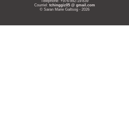
Téléphone: +976-992-19-839
Courriel:
tchinggiz05 @ gmail.com
© Saran Marie Galtsog - 2026