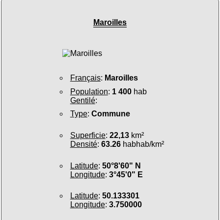
Maroilles
Français
:
Maroilles
Population
:
1 400
hab
Gentilé
:
Type
:
Commune
Superficie
:
22,13
km²
Densité
:
63.26
habhab/km²
Latitude
:
50°8'60" N
Longitude
:
3°45'0" E
Latitude
:
50.133301
Longitude
:
3.750000