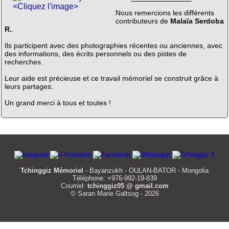
<Cliquez l'image>
Nous remercions les différents
contributeurs de
Malaïa Serdoba
R.
.
Ils participent avec des photographies récentes ou anciennes, avec
des informations, des écrits personnels ou des pistes de
recherches.
Leur aide est précieuse et ce travail mémoriel se construit grâce à
leurs partages.
Un grand merci à tous et toutes !
Tchinggiz Mémoriel
- Bayanzukh - OULAN-BATOR - Mongolia
Téléphone: +976-992-19-839
Courriel:
tchinggiz05 @ gmail.com
© Saran Marie Galtsog - 2026