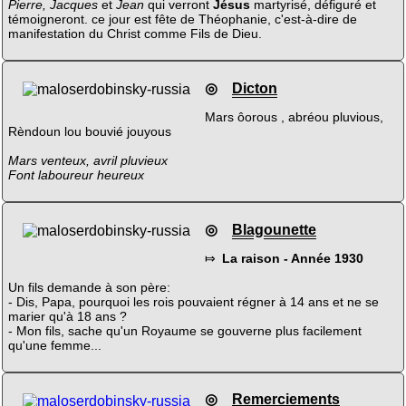
Pierre, Jacques
et
Jean
qui verront
Jésus
martyrisé, défiguré et
témoigneront. ce jour est fête de Théophanie, c'est-à-dire de
manifestation du Christ comme Fils de Dieu.
◎
Dicton
Mars ôorous , abréou pluvious,
Rèndoun lou bouvié jouyous
Mars venteux, avril pluvieux
Font laboureur heureux
◎
Blagounette
⤇
La raison - Année 1930
Un fils demande à son père:
- Dis, Papa, pourquoi les rois pouvaient régner à 14 ans et ne se
marier qu'à 18 ans ?
- Mon fils, sache qu'un Royaume se gouverne plus facilement
qu'une femme...
◎
Remerciements