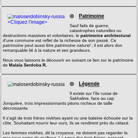
◎
Patrimoine
<Cliquez l'image>
Sauf faits de guerre,
catastrophes naturelles ou
destructions massives et volontaires, le
patrimoine architectural
d'une commune est reflet de la richesse de son passé. Ce
patrimoine peut aussi être
patrimoine naturel
; il est alors don
remarquable lié à la nature et ses grandeurs.
Nous vous laissons le découvrir en suivant ce lien sur le patrimoine
de
Malaïa Serdoba R.
◎
Légende
Il existe sur l'île russe de
Sakhaline, face au cap
Jonquière, trois impressionnants pitons rocheux de taille
décroissante.
Il s'agit de trois frères nivkhes ayant vu une baleine échouée sur la
côte. Souhaitant nourrir leur ours, ils se rendirent près du cétacé.
Les femmes nivkhes, dit la croyance, ne doivent pas regarder la
mer sous peine de malheur. La sœur des trois frères, passant