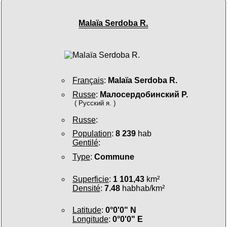
Malaïa Serdoba R.
Français
:
Malaïa Serdoba R.
Russe
:
Малосердобинский Р.
( Русский я. )
Russe
:
Population
:
8 239
hab
Gentilé
:
Type
:
Commune
Superficie
:
1 101,43
km²
Densité
:
7.48
habhab/km²
Latitude
:
0°0'0" N
Longitude
:
0°0'0" E