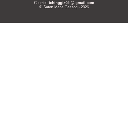
Courriel:
tchinggiz05 @ gmail.com
© Saran Marie Galtsog - 2026