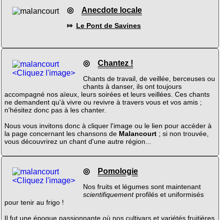
◎
Anecdote locale
⤇
Le Pont de Savines
◎
Chantez !
<Cliquez l'image>
Chants de travail, de veillée, berceuses ou
chants à danser, ils ont toujours
accompagné nos aïeux, leurs soirées et leurs veillées. Ces chants
ne demandent qu'à vivre ou revivre à travers vous et vos amis ;
n'hésitez donc pas à les chanter.
Nous vous invitons donc à cliquer l'image ou le lien pour accéder à
la page concernant les chansons de
Malancourt
; si non trouvée,
vous découvrirez un chant d'une autre région...
◎
Pomologie
<Cliquez l'image>
Nos fruits et légumes sont maintenant
scientifiquement
profilés et uniformisés
pour tenir au frigo !
Il fut une époque passionnante où nos cultivars et variétés fruitières