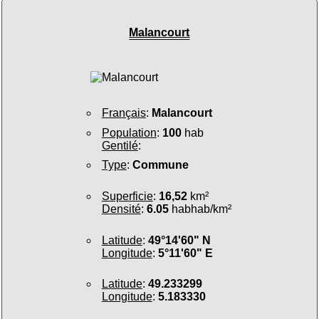
Malancourt
Français
:
Malancourt
Population
:
100
hab
Gentilé
:
Type
:
Commune
Superficie
:
16,52
km²
Densité
:
6.05
habhab/km²
Latitude
:
49°14'60" N
Longitude
:
5°11'60" E
Latitude
:
49.233299
Longitude
:
5.183330