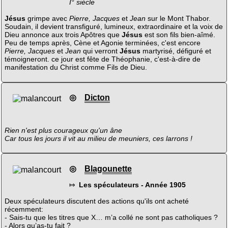
I° siècle
Jésus
grimpe avec
Pierre, Jacques
et
Jean
sur le Mont Thabor.
Soudain, il devient transfiguré, lumineux, extraordinaire et la voix de
Dieu annonce aux trois Apôtres que
Jésus
est son fils bien-aîmé.
Peu de temps après, Cène et Agonie terminées, c'est encore
Pierre, Jacques
et
Jean
qui verront
Jésus
martyrisé, défiguré et
témoigneront. ce jour est fête de Théophanie, c'est-à-dire de
manifestation du Christ comme Fils de Dieu.
◎
Dicton
Rien n'est plus courageux qu'un âne
Car tous les jours il vit au milieu de meuniers, ces larrons !
◎
Blagounette
⤇
Les spéculateurs - Année 1905
Deux spéculateurs discutent des actions qu'ils ont acheté
récemment:
- Sais-tu que les titres que X… m’a collé ne sont pas catholiques ?
- Alors qu’as-tu fait ?