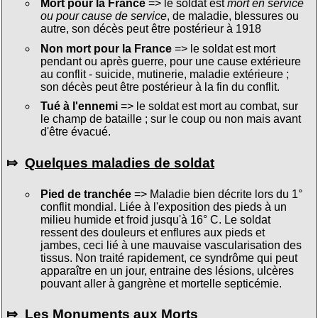
Mort pour la France
=> le soldat est
mort en service
ou pour cause de service
, de maladie, blessures ou
autre, son décès peut être postérieur à 1918
Non mort pour la France
=> le soldat est mort
pendant ou après guerre, pour une cause extérieure
au conflit - suicide, mutinerie, maladie extérieure ;
son décès peut être postérieur à la fin du conflit.
Tué à l'ennemi
=> le soldat est mort au combat, sur
le champ de bataille ; sur le coup ou non mais avant
d'être évacué.
⤇
Quelques maladies de soldat
Pied de tranchée
=> Maladie bien décrite lors du 1°
conflit mondial. Liée à l'exposition des pieds à un
milieu humide et froid jusqu'à 16° C. Le soldat
ressent des douleurs et enflures aux pieds et
jambes, ceci lié à une mauvaise vascularisation des
tissus. Non traité rapidement, ce syndrôme qui peut
apparaître en un jour, entraine des lésions, ulcères
pouvant aller à gangrène et mortelle septicémie.
⤇
Les Monuments aux Morts