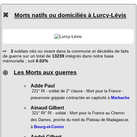
⌘
Morts natifs ou domiciliés à Lurcy-Lévis
⤇
3
soldats nés ou vivant dans la commune et décédés de faits
de guerre sur un total de
13239
intégrés dans notre base
mémorielle ; soit
0.02%
◎
Les Morts aux guerres
Adde Paul
221° RI - soldat de 2° classe - Mort pour la France -
pneumonie grippale contractée en captivité à
Marbache
Ainaud Gilbert
321° RI° RI - soldat - Mort pour la France au Chemin
des Dames, proche du nord du Plateau de Madagascar,
à
Bourg-et-Comin
André Gilbert