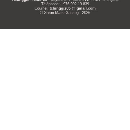
Téléphone: +976-992-19-839
Courriel:
tchinggiz05 @ gmail.com
© Saran Marie Galtsog - 2026