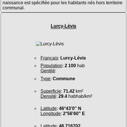
naissance est spécifiée pour les habitants nés hors territoire
communal.
Lurcy-Lévis
Français
:
Lurcy-Lévis
Population
:
2 100
hab
Gentilé
:
Type
:
Commune
Superficie
:
71,42
km²
Densité
:
29.4
habhab/km²
Latitude
:
46°43'0" N
Longitude
:
2°56'60" E
Latitude
:
46.716702