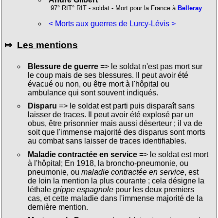
97° RIT° RIT - soldat - Mort pour la France à
Belleray
< Morts aux guerres de Lurcy-Lévis >
⤇
Les mentions
Blessure de guerre
=> le soldat n'est pas mort sur
le coup mais de ses blessures. Il peut avoir été
évacué ou non, ou être mort à l'hôpital ou
ambulance qui sont souvent indiqués.
Disparu
=> le soldat est parti puis disparaît sans
laisser de traces. Il peut avoir été explosé par un
obus, être prisonnier mais aussi déserteur ; il va de
soit que l'immense majorité des disparus sont morts
au combat sans laisser de traces identifiables.
Maladie contractée en service
=> le soldat est mort
à l'hôpital; En 1918, la broncho-pneumonie, ou
pneumonie, ou
maladie contractée en service
, est
de loin la mention la plus courante ; cela désigne la
léthale
grippe espagnole
pour les deux premiers
cas, et cette maladie dans l'immense majorité de la
dernière mention.