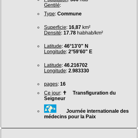
Gentilé
:
Type
:
Commune
Superficie
:
16,87
km²
Densité
:
17.78
habhab/km²
Latitude
:
46°13'0" N
Longitude
:
2°59'60" E
Latitude
:
46.216702
Longitude
:
2.983330
pages
:
16
Ce jour
:
✝
Transfiguration du
Seigneur
Journée internationale des
médecins pour la Paix