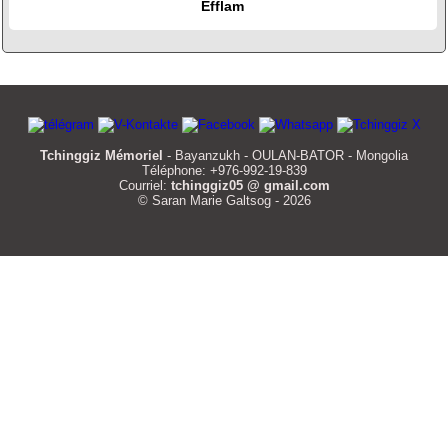
Efflam
Tchinggiz Mémoriel
- Bayanzukh - OULAN-BATOR - Mongolia
Téléphone: +976-992-19-839
Courriel:
tchinggiz05 @ gmail.com
© Saran Marie Galtsog - 2026