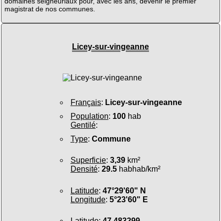
domaines seigneuriaux pour, avec les ans, devenir le premier
magistrat de nos communes.
Licey-sur-vingeanne
Français
:
Licey-sur-vingeanne
Population
:
100
hab
Gentilé
:
Type
:
Commune
Superficie
:
3,39
km²
Densité
:
29.5
habhab/km²
Latitude
:
47°29'60" N
Longitude
:
5°23'60" E
Latitude
:
47.483299