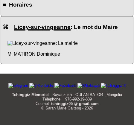
■
Horaires
⌘
Licey-sur-vingeanne
: Le mot du Maire
M. MATIRON Dominique
Tchinggiz Mémoriel
- Bayanzukh - OULAN-BATOR - Mongolia
Téléphone: +976-992-19-839
Courriel:
tchinggiz05 @ gmail.com
© Saran Marie Galtsog - 2026