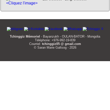
<Cliquez l'image>
Tchinggiz Mémoriel
- Bayanzukh - OULAN-BATOR - Mongolia
Téléphone: +976-992-19-839
Courriel:
tchinggiz05 @ gmail.com
© Saran Marie Galtsog - 2026