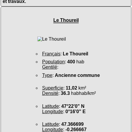
et travaux.
Le Thoureil
Français
:
Le Thoureil
Population
:
400
hab
Gentilé
:
Type
:
Ancienne commune
Superficie
:
11,02
km²
Densité
:
36.3
habhab/km²
Latitude
:
47°22'0" N
Longitude
:
0°16'0" E
Latitude
:
47.366699
Longitude
:
-0.266667