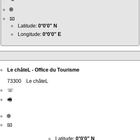
🌐
📧
Latitude:
0°0'0" N
Longitude:
0°0'0" E
Le châteL - Office du Tourisme
73300 Le châteL
☏
🖷
🌐
📧
Latitude:
0°0'0" N