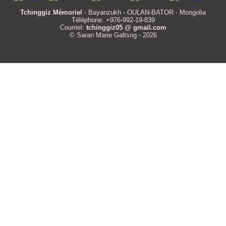
Tchinggiz Mémoriel
- Bayanzukh - OULAN-BATOR - Mongolia
Téléphone: +976-992-19-839
Courriel:
tchinggiz05 @ gmail.com
© Saran Marie Galtsog - 2026