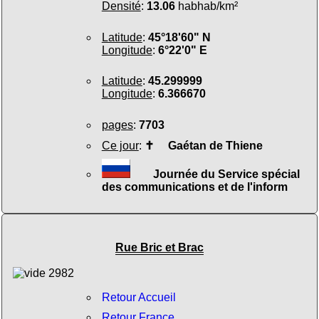
Densité
:
13.06
habhab/km²
Latitude
:
45°18'60" N
Longitude
:
6°22'0" E
Latitude
:
45.299999
Longitude
:
6.366670
pages
:
7703
Ce jour
:
✝
Gaétan de Thiene
Journée du Service spécial
des communications et de l'inform
Rue Bric et Brac
Retour Accueil
Retour France