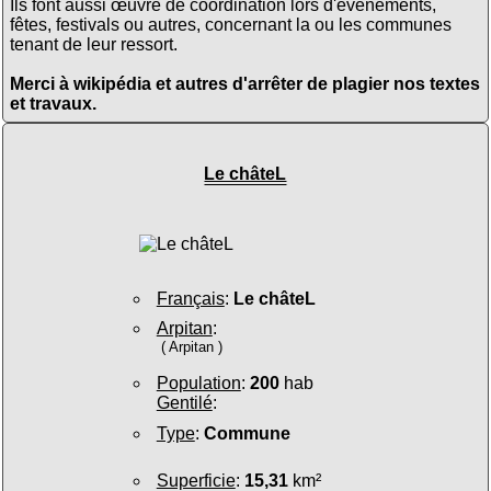
Ils font aussi œuvre de coordination lors d'évènements,
fêtes, festivals ou autres, concernant la ou les communes
tenant de leur ressort.
Merci à wikipédia et autres d'arrêter de plagier nos textes
et travaux.
Le châteL
Français
:
Le châteL
Arpitan
:
( Arpitan )
Population
:
200
hab
Gentilé
:
Type
:
Commune
Superficie
:
15,31
km²