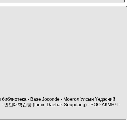
ая библиотека - Base Joconde - Монгол Улсын Үндэсний
ticana - 인민대학습당 (Inmin Daehak Seupdang) - РОО АКМНЧ -