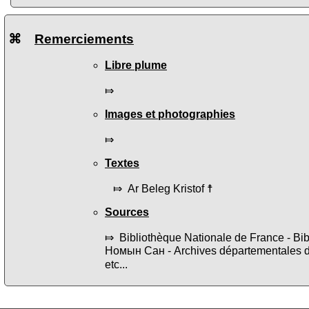
⌘
Remerciements
Libre plume
⤇
Images et photographies
⤇
Textes
⤇ Ar Beleg Kristof ☨
Sources
⤇ Bibliothèque Nationale de France - B
Номын Сан - Archives départementales 
etc...