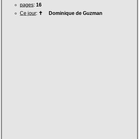
pages
:
16
Ce jour
:
✝
Dominique de Guzman