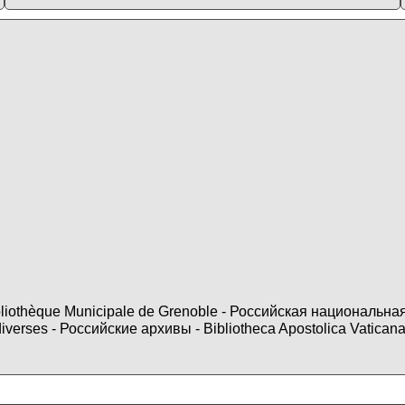
ibliothèque Municipale de Grenoble - Российская национальн
diverses - Российские архивы - Bibliotheca Apostolica Va