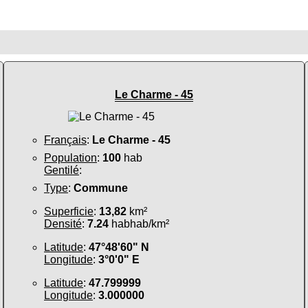
Le Charme - 45
Français
:
Le Charme - 45
Population
:
100
hab
Gentilé
:
Type
:
Commune
Superficie
:
13,82
km²
Densité
:
7.24
habhab/km²
Latitude
:
47°48'60" N
Longitude
:
3°0'0" E
Latitude
:
47.799999
Longitude
:
3.000000