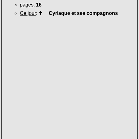
pages
:
16
Ce jour
:
✝
Cyriaque et ses compagnons