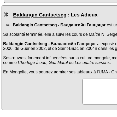
⌘
Baldangin Gantsetseg
: Les Adieux
⤇
Baldangin Gantsetseg -
Балдангийн Ганцэцэг
est un
Sa scolarité terminée, elle a suivi les cours de Maître N. Se
Baldangin Gantsetseg -
Балдангийн Ганцэцэг
a exposé da
2006, de Guer en 2002, et de Saint-Briac en 2004n dans les ga
Ses œuvres, fortement influencées par la culture mongole, me
comme
L'horloge à eau, Gua Maral
ou
Les quatre saisons
.
En Mongolie, vous pourrez admirer ses tableaux à l'UMA - Ch