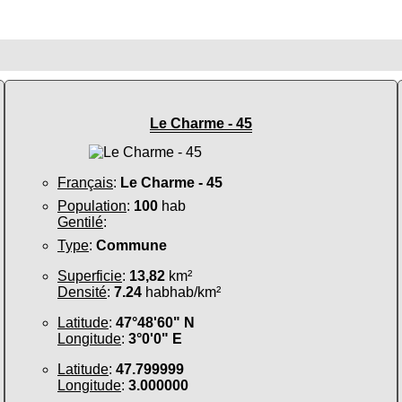
Le Charme - 45
Français
:
Le Charme - 45
Population
:
100
hab
Gentilé
:
Type
:
Commune
Superficie
:
13,82
km²
Densité
:
7.24
habhab/km²
Latitude
:
47°48'60" N
Longitude
:
3°0'0" E
Latitude
:
47.799999
Longitude
:
3.000000