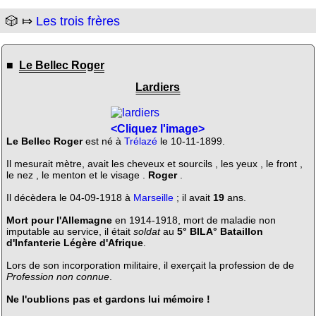
🎲 ⤇
Les trois frères
■
Le Bellec Roger
Lardiers
<Cliquez l'image>
Le Bellec Roger
est né à
Trélazé
le 10-11-1899.
Il mesurait mètre, avait les cheveux et sourcils , les yeux , le front ,
le nez , le menton et le visage .
Roger
.
Il décèdera le 04-09-1918 à
Marseille
; il avait
19
ans.
Mort pour l'Allemagne
en 1914-1918, mort de maladie non
imputable au service, il était
soldat
au
5° BILA° Bataillon
d'Infanterie Légère d'Afrique
.
Lors de son incorporation militaire, il exerçait la profession de de
Profession non connue
.
Ne l'oublions pas et gardons lui mémoire !