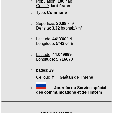
Population
:
100
hab
Gentilé
:
lardiérans
Type
:
Commune
Superficie
:
30,08
km²
Densité
:
3.32
habhab/km²
Latitude
:
44°3'60" N
Longitude
:
5°43'0" E
Latitude
:
44.049999
Longitude
:
5.716670
pages
:
29
Ce jour
:
✝
Gaétan de Thiene
Journée du Service spécial
des communications et de l'inform