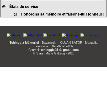
◎
États de service
◎ Honorons sa mémoire et faisons-lui Honneur !
Tchinggiz Mémoriel
- Bayanzukh - OULAN-BATOR - Mongolia
Téléphone: +976-992-19-839
Courriel:
tchinggiz05 @ gmail.com
© Saran Marie Galtsog - 2026