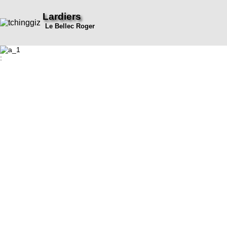
Lardiers
Le Bellec Roger
: