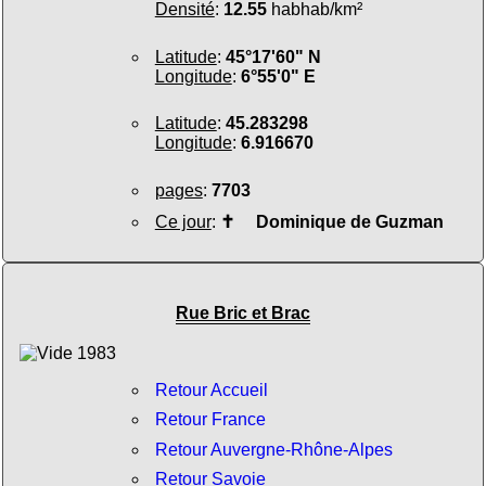
Densité
:
12.55
habhab/km²
Latitude
:
45°17'60" N
Longitude
:
6°55'0" E
Latitude
:
45.283298
Longitude
:
6.916670
pages
:
7703
Ce jour
:
✝
Dominique de Guzman
Rue Bric et Brac
Retour Accueil
Retour France
Retour Auvergne-Rhône-Alpes
Retour Savoie