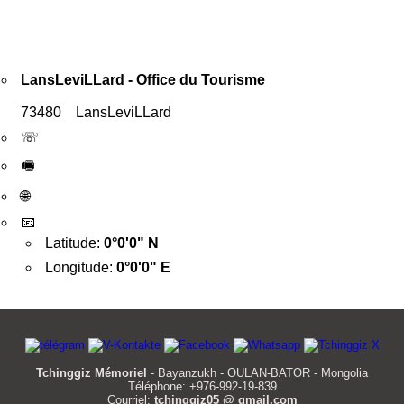
LansLeviLLard - Office du Tourisme
73480 LansLeviLLard
☏
🖷
🌐
📧
Latitude:
0°0'0" N
Longitude:
0°0'0" E
Tchinggiz Mémoriel
- Bayanzukh - OULAN-BATOR - Mongolia
Téléphone: +976-992-19-839
Courriel:
tchinggiz05 @ gmail.com