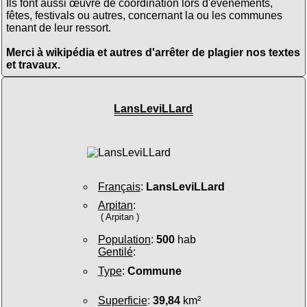
Ils font aussi œuvre de coordination lors d'évènements,
fêtes, festivals ou autres, concernant la ou les communes
tenant de leur ressort.
Merci à wikipédia et autres d'arrêter de plagier nos textes
et travaux.
LansLeviLLard
Français
:
LansLeviLLard
Arpitan
:
( Arpitan )
Population
:
500
hab
Gentilé
:
Type
:
Commune
Superficie
:
39,84
km²