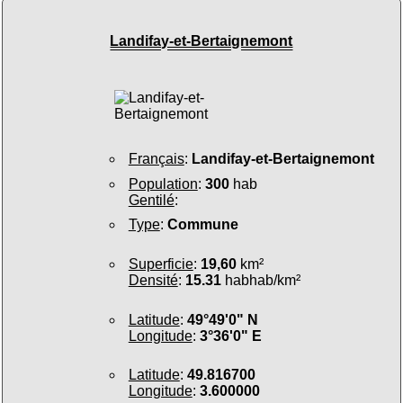
Landifay-et-Bertaignemont
Français
:
Landifay-et-Bertaignemont
Population
:
300
hab
Gentilé
:
Type
:
Commune
Superficie
:
19,60
km²
Densité
:
15.31
habhab/km²
Latitude
:
49°49'0" N
Longitude
:
3°36'0" E
Latitude
:
49.816700
Longitude
:
3.600000