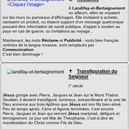
<Cliquez l'image>
À
Landifay-et-Bertaignemont
ou ailleurs, elles se voyaient
sur les murs ou panneaux d'affichages. Elle invitaient à acheter,
vantaient un produit, ou étaient support d'un message quelconque
pouvant être information de santé publique, d'appel à soutien au
pays en cas de guerre, ou invitations au voyage...
Maintenant, les mots
Réclame
et
Publicité
- mots bien français
victimes de la langue invasive, sont remplacés par
Communication
.
C'est bien dommage !
✝
Transfiguration du
Seigneur
I° siècle
Jésus
grimpe avec
Pierre, Jacques
et
Jean
sur le Mont Thabor.
Soudain, il devient transfiguré, lumineux, extraordinaire et la voix de
Dieu annonce aux trois Apôtres que
Jésus
est son fils bien-aîmé.
Peu de temps après, Cène et Agonie terminées, c'est encore
Pierre, Jacques
et
Jean
qui verront
Jésus
martyrisé, défiguré et
témoigneront. ce jour est fête de Théophanie, c'est-à-dire de
manifestation du Christ comme Fils de Dieu.