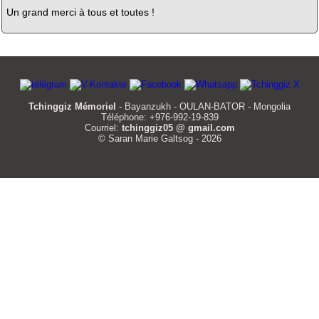
Un grand merci à tous et toutes !
Tchinggiz Mémoriel
- Bayanzukh - OULAN-BATOR - Mongolia
Téléphone: +976-992-19-839
Courriel:
tchinggiz05 @ gmail.com
© Saran Marie Galtsog - 2026