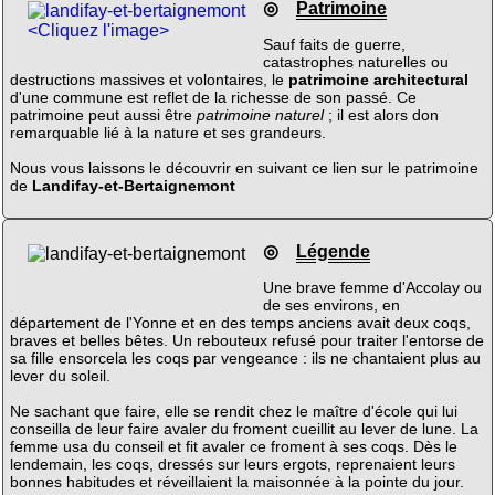
◎
Patrimoine
<Cliquez l'image>
Sauf faits de guerre,
catastrophes naturelles ou
destructions massives et volontaires, le
patrimoine architectural
d'une commune est reflet de la richesse de son passé. Ce
patrimoine peut aussi être
patrimoine naturel
; il est alors don
remarquable lié à la nature et ses grandeurs.
Nous vous laissons le découvrir en suivant ce lien sur le patrimoine
de
Landifay-et-Bertaignemont
◎
Légende
Une brave femme d'Accolay ou
de ses environs, en
département de l'Yonne et en des temps anciens avait deux coqs,
braves et belles bêtes. Un rebouteux refusé pour traiter l'entorse de
sa fille ensorcela les coqs par vengeance : ils ne chantaient plus au
lever du soleil.
Ne sachant que faire, elle se rendit chez le maître d'école qui lui
conseilla de leur faire avaler du froment cueillit au lever de lune. La
femme usa du conseil et fit avaler ce froment à ses coqs. Dès le
lendemain, les coqs, dressés sur leurs ergots, reprenaient leurs
bonnes habitudes et réveillaient la maisonnée à la pointe du jour.