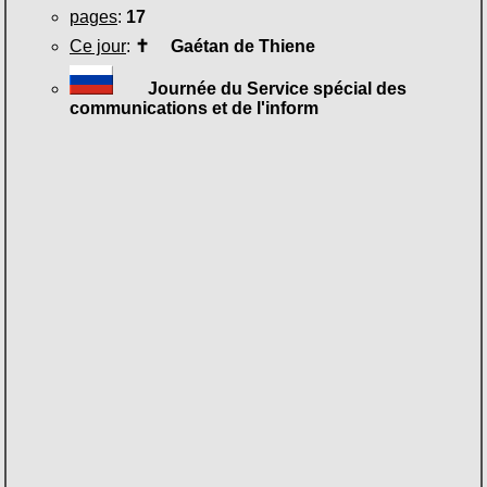
pages
:
17
Ce jour
:
✝
Gaétan de Thiene
Journée du Service spécial des
communications et de l'inform