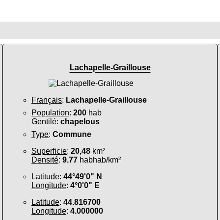
Lachapelle-Graillouse
Français
:
Lachapelle-Graillouse
Population
:
200
hab
Gentilé
:
chapelous
Type
:
Commune
Superficie
:
20,48
km²
Densité
:
9.77
habhab/km²
Latitude
:
44°49'0" N
Longitude
:
4°0'0" E
Latitude
:
44.816700
Longitude
:
4.000000