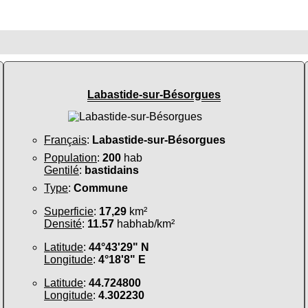
Labastide-sur-Bésorgues
Français
:
Labastide-sur-Bésorgues
Population
:
200
hab
Gentilé
:
bastidains
Type
:
Commune
Superficie
:
17,29
km²
Densité
:
11.57
habhab/km²
Latitude
:
44°43'29" N
Longitude
:
4°18'8" E
Latitude
:
44.724800
Longitude
:
4.302230