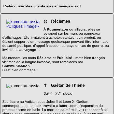
Redécouvrez-les, plantez-les et mangez-les !
◎
Réclames
<Cliquez l'image>
À
Koumertaou
ou ailleurs, elles se
voyaient sur les murs ou panneaux
d'affichages. Elle invitaient à acheter, vantaient un produit, ou
étaient support d'un message quelconque pouvant être information
de santé publique, d'appel à soutien au pays en cas de guerre, ou
invitations au voyage...
Maintenant, les mots
Réclame
et
Publicité
- mots bien français
victimes de la langue invasive, sont remplacés par
Communication
.
C'est bien dommage !
✝
Gaétan de Thiene
Saint - XVI° siècle
Secrétaire au Vatican sous Jules II et Léon X, Gaétan,
contemporain de Luther, travailla à lutter contre l'expansion du
protestantisme en Italie. La mort de sa mère le voit renoncer à sa
charge et se consacrer aux pauvres de sa région. Avec un ami,