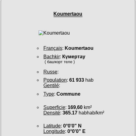
Koumertaou
Français
:
Koumertaou
Bachkir
:
Күмертау
( башҡорт теле )
Russe
:
Population
:
61 933
hab
Gentilé
:
Type
:
Commune
Superficie
:
169,60
km²
Densité
:
365.17
habhab/km²
Latitude
:
0°0'0" N
Longitude
:
0°0'0" E