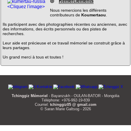
◎
Remerciements
<Cliquez l'image>
Nous remercions les différents
contributeurs de
Koumertaou
.
Ils participent avec des photographies récentes ou anciennes, avec
des informations, des écrits personnels ou des pistes de
recherches.
Leur aide est précieuse et ce travail mémoriel se construit grâce à
leurs partages.
Un grand merci à tous et toutes !
Tchinggiz Mémoriel
- Bayanzukh - OULAN-BATOR - Mongolia
Téléphone: +976-992-19-839
Courriel:
tchinggiz05 @ gmail.com
© Saran Marie Galtsog - 2026