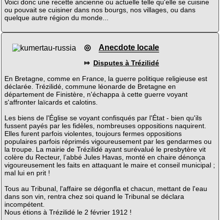
Voici donc une recette ancienne ou actuelle telle qu'elle se cuisine
ou pouvait se cuisiner dans nos bourgs, nos villages, ou dans
quelque autre région du monde...
◎
Anecdote locale
⤇
Disputes à Trézilidé
En Bretagne, comme en France, la guerre politique religieuse est
déclarée. Trézilidé, commune léonarde de Bretagne en
département de Finistère, n'échappa à cette guerre voyant
s'affronter laïcards et calotins.
Les biens de l'Église se voyant confisqués par l'État - bien qu'ils
fussent payés par les fidèles, nombreuses oppositions naquirent.
Elles furent parfois violentes, toujours fermes oppositions
populaires parfois réprimés vigoureusement par les gendarmes ou
la troupe. La mairie de Trézilidé ayant surévalué le presbytère vit
colère du Recteur, l’abbé Jules Havas, monté en chaire dénonça
vigoureusement les faits en attaquant le maire et conseil municipal ;
mal lui en prit !
Tous au Tribunal, l'affaire se dégonfla et chacun, mettant de l'eau
dans son vin, rentra chez soi quand le Tribunal se déclara
incompétent.
Nous étions à Trézilidé le 2 février 1912 !