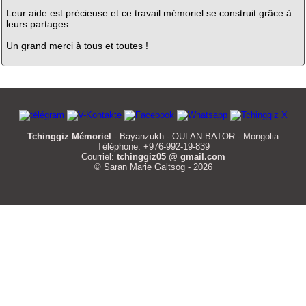
Leur aide est précieuse et ce travail mémoriel se construit grâce à
leurs partages.
Un grand merci à tous et toutes !
Tchinggiz Mémoriel
- Bayanzukh - OULAN-BATOR - Mongolia
Téléphone: +976-992-19-839
Courriel:
tchinggiz05 @ gmail.com
© Saran Marie Galtsog - 2026