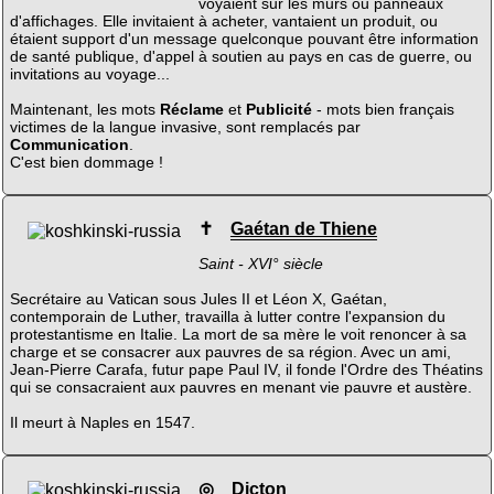
voyaient sur les murs ou panneaux
d'affichages. Elle invitaient à acheter, vantaient un produit, ou
étaient support d'un message quelconque pouvant être information
de santé publique, d'appel à soutien au pays en cas de guerre, ou
invitations au voyage...
Maintenant, les mots
Réclame
et
Publicité
- mots bien français
victimes de la langue invasive, sont remplacés par
Communication
.
C'est bien dommage !
✝
Gaétan de Thiene
Saint - XVI° siècle
Secrétaire au Vatican sous Jules II et Léon X, Gaétan,
contemporain de Luther, travailla à lutter contre l'expansion du
protestantisme en Italie. La mort de sa mère le voit renoncer à sa
charge et se consacrer aux pauvres de sa région. Avec un ami,
Jean-Pierre Carafa, futur pape Paul IV, il fonde l'Ordre des Théatins
qui se consacraient aux pauvres en menant vie pauvre et austère.
Il meurt à Naples en 1547.
◎
Dicton