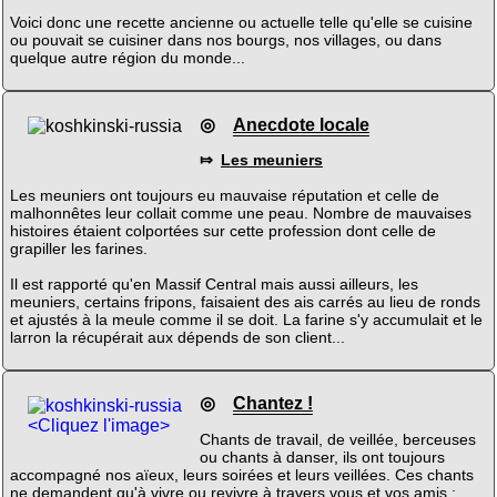
Voici donc une recette ancienne ou actuelle telle qu'elle se cuisine
ou pouvait se cuisiner dans nos bourgs, nos villages, ou dans
quelque autre région du monde...
◎
Anecdote locale
⤇
Les meuniers
Les meuniers ont toujours eu mauvaise réputation et celle de
malhonnêtes leur collait comme une peau. Nombre de mauvaises
histoires étaient colportées sur cette profession dont celle de
grapiller les farines.
Il est rapporté qu'en Massif Central mais aussi ailleurs, les
meuniers, certains fripons, faisaient des ais carrés au lieu de ronds
et ajustés à la meule comme il se doit. La farine s'y accumulait et le
larron la récupérait aux dépends de son client...
◎
Chantez !
<Cliquez l'image>
Chants de travail, de veillée, berceuses
ou chants à danser, ils ont toujours
accompagné nos aïeux, leurs soirées et leurs veillées. Ces chants
ne demandent qu'à vivre ou revivre à travers vous et vos amis ;