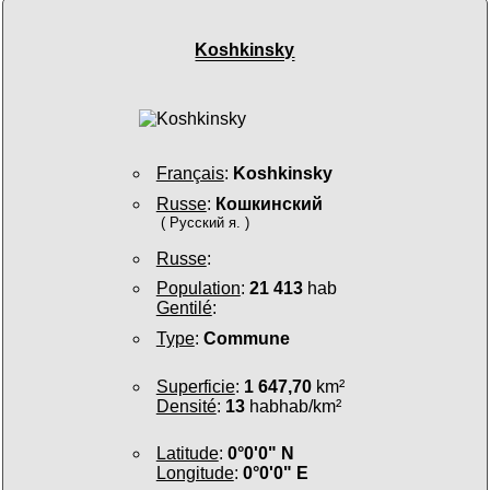
Koshkinsky
Français
:
Koshkinsky
Russe
:
Кошкинский
( Русский я. )
Russe
:
Population
:
21 413
hab
Gentilé
:
Type
:
Commune
Superficie
:
1 647,70
km²
Densité
:
13
habhab/km²
Latitude
:
0°0'0" N
Longitude
:
0°0'0" E