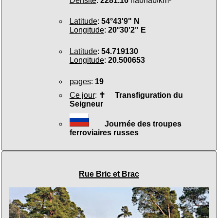
Densité
:
2281.16
habhab/km²
Latitude
:
54°43'9" N
Longitude
:
20°30'2" E
Latitude
:
54.719130
Longitude
:
20.500653
pages
:
19
Ce jour
:
✝
Transfiguration du
Seigneur
Journée des troupes
ferroviaires russes
Rue Bric et Brac