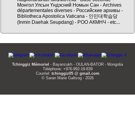
Монгол Улсын Үндэсний Номын Сан - Archives
départementales diverses - Российские архивы -
Bibliotheca Apostolica Vaticana - 인민대학습당
(Inmin Daehak Seupdang) - РОО АКМНЧ - etc...
Tchinggiz Mémoriel
- Bayanzukh - OULAN-BATOR - Mongolia
Téléphone: +976-992-19-839
Courriel:
tchinggiz05 @ gmail.com
© Saran Marie Galtsog - 2026