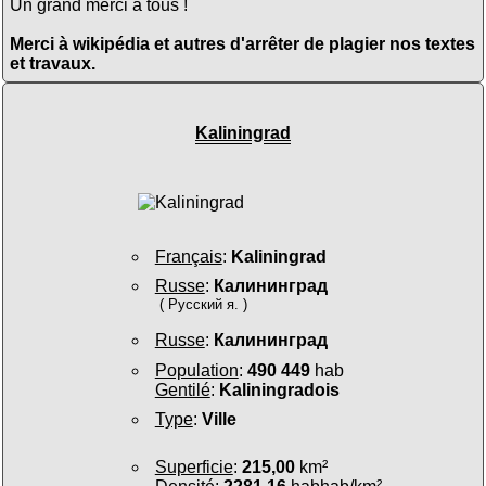
Un grand merci à tous !
Merci à wikipédia et autres d'arrêter de plagier nos textes
et travaux.
Kaliningrad
Français
:
Kaliningrad
Russe
:
Калининград
( Русский я. )
Russe
:
Калининград
Population
:
490 449
hab
Gentilé
:
Kaliningradois
Type
:
Ville
Superficie
:
215,00
km²