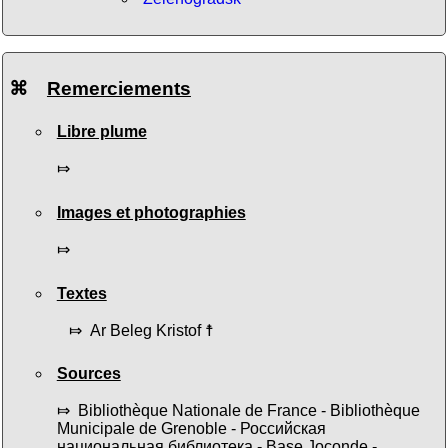
⌘
Remerciements
Libre plume
⤇
Images et photographies
⤇
Textes
⤇ Ar Beleg Kristof ☨
Sources
⤇ Bibliothèque Nationale de France - Bibliothèque
Municipale de Grenoble - Российская
национальная библиотека - Base Joconde -