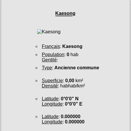
Kaesong
Français
:
Kaesong
Population
:
0
hab
Gentilé
:
Type
:
Ancienne commune
Superficie
:
0,00
km²
Densité
: habhab/km²
Latitude
:
0°0'0" N
Longitude
:
0°0'0" E
Latitude
:
0.000000
Longitude
:
0.000000