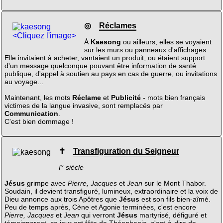
◎
Réclames
<Cliquez l'image>
À
Kaesong
ou ailleurs, elles se voyaient
sur les murs ou panneaux d'affichages.
Elle invitaient à acheter, vantaient un produit, ou étaient support
d'un message quelconque pouvant être information de santé
publique, d'appel à soutien au pays en cas de guerre, ou invitations
au voyage...
Maintenant, les mots
Réclame
et
Publicité
- mots bien français
victimes de la langue invasive, sont remplacés par
Communication
.
C'est bien dommage !
✝
Transfiguration du Seigneur
I° siècle
Jésus
grimpe avec
Pierre, Jacques
et
Jean
sur le Mont Thabor.
Soudain, il devient transfiguré, lumineux, extraordinaire et la voix de
Dieu annonce aux trois Apôtres que
Jésus
est son fils bien-aîmé.
Peu de temps après, Cène et Agonie terminées, c'est encore
Pierre, Jacques
et
Jean
qui verront
Jésus
martyrisé, défiguré et
témoigneront. ce jour est fête de Théophanie, c'est-à-dire de