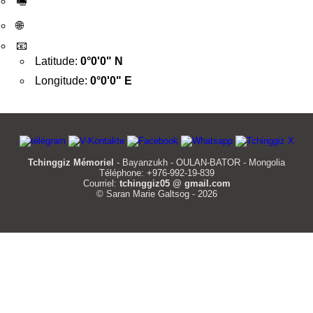
🖷
🌐
📧
Latitude:
0°0'0" N
Longitude:
0°0'0" E
Tchinggiz Mémoriel
- Bayanzukh - OULAN-BATOR - Mongolia
Téléphone: +976-992-19-839
Courriel:
tchinggiz05 @ gmail.com
© Saran Marie Galtsog - 2026