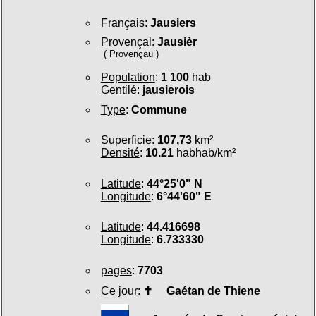
Français
:
Jausiers
Provençal
:
Jausièr
( Provençau )
Population
:
1 100
hab
Gentilé
:
jausierois
Type
:
Commune
Superficie
:
107,73
km²
Densité
:
10.21
habhab/km²
Latitude
:
44°25'0" N
Longitude
:
6°44'60" E
Latitude
:
44.416698
Longitude
:
6.733330
pages
:
7703
Ce jour
:
✝
Gaétan de Thiene