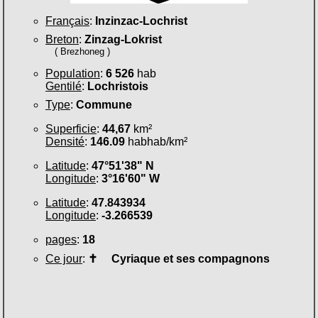
Français
:
Inzinzac-Lochrist
Breton
:
Zinzag-Lokrist
( Brezhoneg )
Population
:
6 526
hab
Gentilé
:
Lochristois
Type
:
Commune
Superficie
:
44,67
km²
Densité
:
146.09
habhab/km²
Latitude
:
47°51'38" N
Longitude
:
3°16'60" W
Latitude
:
47.843934
Longitude
:
-3.266539
pages
:
18
Ce jour
:
✝
Cyriaque et ses compagnons