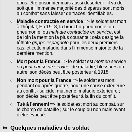
obus, être prisonnier mais aussi déserteur ; il va de
soit que l'immense majorité des disparus sont morts
au combat sans laisser de traces identifiables.
Maladie contractée en service
=> le soldat est mort
à l'hôpital; En 1918, la broncho-pneumonie, ou
pneumonie, ou
maladie contractée en service
, est
de loin la mention la plus courante ; cela désigne la
léthale
grippe espagnole
pour les deux premiers
cas, et cette maladie dans l'immense majorité de la
dernière mention.
Mort pour la France
=> le soldat est
mort en service
ou pour cause de service
, de maladie, blessures ou
autre, son décès peut être postérieur à 1918
Non mort pour la France
=> le soldat est mort
pendant ou après guerre, pour une cause extérieure
au conflit - suicide, mutinerie, maladie extérieure ;
son décès peut être postérieur à la fin du conflit.
Tué à l'ennemi
=> le soldat est mort au combat, sur
le champ de bataille ; sur le coup ou non mais avant
d'être évacué.
⤇
Quelques maladies de soldat