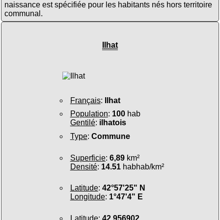
naissance est spécifiée pour les habitants nés hors territoire
communal.
Ilhat
Français
:
Ilhat
Population
:
100
hab
Gentilé
:
ilhatois
Type
:
Commune
Superficie
:
6,89
km²
Densité
:
14.51
habhab/km²
Latitude
:
42°57'25" N
Longitude
:
1°47'4" E
Latitude
:
42.956902