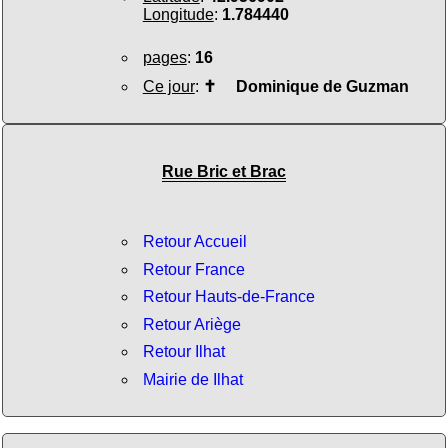
Longitude
:
1.784440
pages
:
16
Ce jour
:
✝
Dominique de Guzman
Rue Bric et Brac
Retour Accueil
Retour France
Retour Hauts-de-France
Retour Ariège
Retour Ilhat
Mairie de Ilhat