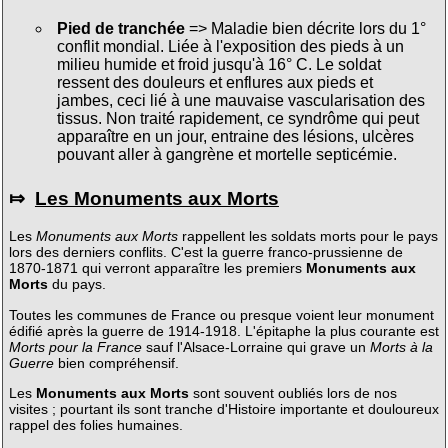
Pied de tranchée
=> Maladie bien décrite lors du 1°
conflit mondial. Liée à l'exposition des pieds à un
milieu humide et froid jusqu'à 16° C. Le soldat
ressent des douleurs et enflures aux pieds et
jambes, ceci lié à une mauvaise vascularisation des
tissus. Non traité rapidement, ce syndrôme qui peut
apparaître en un jour, entraine des lésions, ulcères
pouvant aller à gangrène et mortelle septicémie.
⤇
Les Monuments aux Morts
Les
Monuments aux Morts
rappellent les soldats morts pour le pays
lors des derniers conflits. C'est la guerre franco-prussienne de
1870-1871 qui verront apparaître les premiers
Monuments aux
Morts
du pays.
Toutes les communes de France ou presque voient leur monument
édifié après la guerre de 1914-1918. L'épitaphe la plus courante est
Morts pour la France
sauf l'Alsace-Lorraine qui grave un
Morts à la
Guerre
bien compréhensif.
Les
Monuments aux Morts
sont souvent oubliés lors de nos
visites ; pourtant ils sont tranche d'Histoire importante et douloureux
rappel des folies humaines.