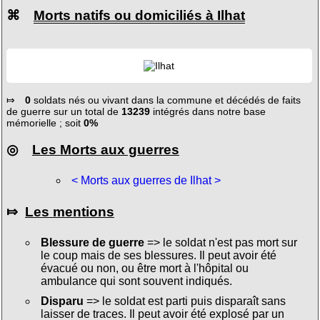
⌘
Morts natifs ou domiciliés à Ilhat
⤇
0
soldats nés ou vivant dans la commune et décédés de faits
de guerre sur un total de
13239
intégrés dans notre base
mémorielle ; soit
0%
◎
Les Morts aux guerres
< Morts aux guerres de Ilhat >
⤇
Les mentions
Blessure de guerre
=> le soldat n'est pas mort sur
le coup mais de ses blessures. Il peut avoir été
évacué ou non, ou être mort à l'hôpital ou
ambulance qui sont souvent indiqués.
Disparu
=> le soldat est parti puis disparaît sans
laisser de traces. Il peut avoir été explosé par un