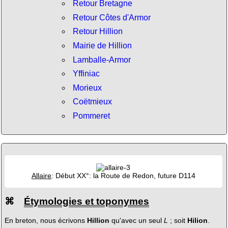
Retour Bretagne
Retour Côtes d'Armor
Retour Hillion
Mairie de Hillion
Lamballe-Armor
Yffiniac
Morieux
Coëtmieux
Pommeret
Allaire
: Début XX°: la Route de Redon, future D114
⌘
Étymologies et toponymes
En breton, nous écrivons
Hillion
qu'avec un seul
L
; soit
Hilion
.