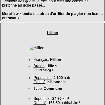
Semaine des quatre jeudis
, pour citer une commune
bretonne au riche passé...
Merci à wikipédia et autres d'arrêter de plagier nos textes
et travaux.
Hillion
Français
:
Hillion
Breton
:
Hilion
( Brezhoneg )
Population
:
4 100
hab
Gentilé
:
hillionnais
Type
:
Commune
Superficie
:
24,76
km²
Densité
:
165.59
habhab/km²