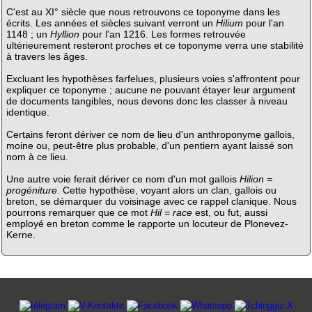
C'est au XI° siècle que nous retrouvons ce toponyme dans les
écrits. Les années et siècles suivant verront un
Hilium
pour l'an
1148 ; un
Hyllion
pour l'an 1216. Les formes retrouvée
ultérieurement resteront proches et ce toponyme verra une stabilité
à travers les âges.
Excluant les hypothèses farfelues, plusieurs voies s'affrontent pour
expliquer ce toponyme ; aucune ne pouvant étayer leur argument
de documents tangibles, nous devons donc les classer à niveau
identique.
Certains feront dériver ce nom de lieu d'un anthroponyme gallois,
moine ou, peut-être plus probable, d'un pentiern ayant laissé son
nom à ce lieu.
Une autre voie ferait dériver ce nom d'un mot gallois
Hilion =
progéniture
. Cette hypothèse, voyant alors un clan, gallois ou
breton, se démarquer du voisinage avec ce rappel clanique. Nous
pourrons remarquer que ce mot
Hil = race
est, ou fut, aussi
employé en breton comme le rapporte un locuteur de Plonevez-
Kerne.