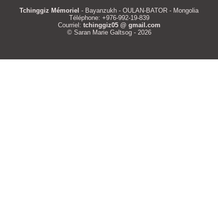
Tchinggiz Mémoriel
- Bayanzukh - OULAN-BATOR - Mongolia
Téléphone: +976-992-19-839
Courriel:
tchinggiz05 @ gmail.com
© Saran Marie Galtsog - 2026