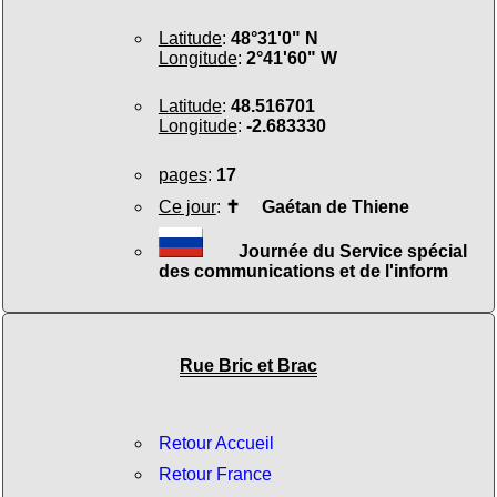
Latitude
:
48°31'0" N
Longitude
:
2°41'60" W
Latitude
:
48.516701
Longitude
:
-2.683330
pages
:
17
Ce jour
:
✝
Gaétan de Thiene
Journée du Service spécial
des communications et de l'inform
Rue Bric et Brac
Retour Accueil
Retour France