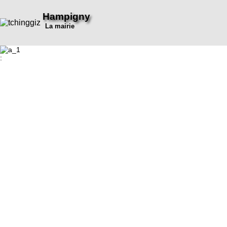
Hampigny
La mairie
: