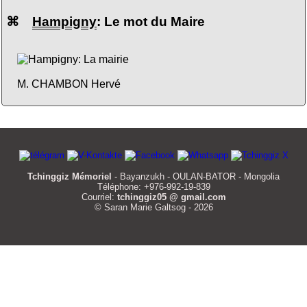
⌘
Hampigny
: Le mot du Maire
M. CHAMBON Hervé
Tchinggiz Mémoriel
- Bayanzukh - OULAN-BATOR - Mongolia
Téléphone: +976-992-19-839
Courriel:
tchinggiz05 @ gmail.com
© Saran Marie Galtsog - 2026