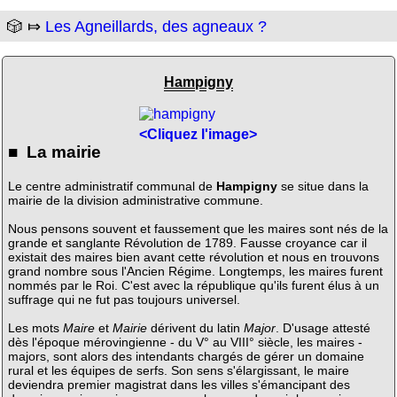
🎲 ⤇
Les Agneillards, des agneaux ?
Hampigny
<Cliquez l'image>
■ La mairie
Le centre administratif communal de
Hampigny
se situe dans la
mairie de la division administrative commune.
Nous pensons souvent et faussement que les maires sont nés de la
grande et sanglante Révolution de 1789. Fausse croyance car il
existait des maires bien avant cette révolution et nous en trouvons
grand nombre sous l'Ancien Régime. Longtemps, les maires furent
nommés par le Roi. C'est avec la république qu'ils furent élus à un
suffrage qui ne fut pas toujours universel.
Les mots
Maire
et
Mairie
dérivent du latin
Major
. D'usage attesté
dès l'époque mérovingienne - du V° au VIII° siècle, les maires -
majors, sont alors des intendants chargés de gérer un domaine
rural et les équipes de serfs. Son sens s'élargissant, le maire
deviendra premier magistrat dans les villes s'émancipant des