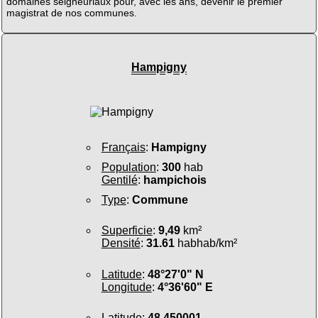
domaines seigneuriaux pour, avec les ans, devenir le premier
magistrat de nos communes.
Hampigny
Français
:
Hampigny
Population
:
300
hab
Gentilé
:
hampichois
Type
:
Commune
Superficie
:
9,49
km²
Densité
:
31.61
habhab/km²
Latitude
:
48°27'0" N
Longitude
:
4°36'60" E
Latitude
:
48.450001