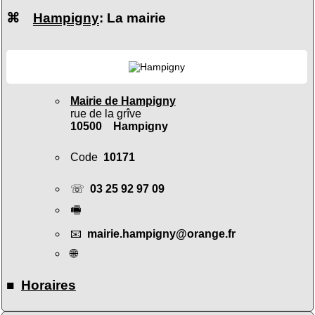
⌘
Hampigny
: La mairie
Mairie de Hampigny
rue de la grîve
10500 Hampigny
Code
10171
☏
03 25 92 97 09
🖷
📧
mairie.hampigny@orange.fr
🌐
■
Horaires