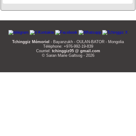
Tchinggiz Mémoriel
- Bayanzukh - OULAN-BATOR - Mongolia
Téléphone: +976-992-19-839
Courriel:
tchinggiz05 @ gmail.com
© Saran Marie Galtsog - 2026