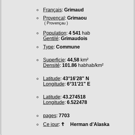
Français
:
Grimaud
Provençal
:
Grimaou
( Provençau )
Population
:
4 541
hab
Gentilé
:
Grimaudois
Type
:
Commune
Superficie
:
44,58
km²
Densité
:
101.86
habhab/km²
Latitude
:
43°16'28" N
Longitude
:
6°31'21" E
Latitude
:
43.274518
Longitude
:
6.522478
pages
:
7703
Ce jour
:
☦
Herman d'Alaska