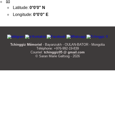
📧
Latitude:
0°0'0" N
Longitude:
0°0'0" E
Tchinggiz Mémoriel
- Bayanzukh - OULAN-BATOR - Mongolia
Téléphone: +976-992-19-839
Courriel:
tchinggiz05 @ gmail.com
© Saran Marie Galtsog - 2026