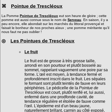
⌘
Pointue de Trescléoux
La Pomme
Pointue de Trescléoux
eut son heure de gloire ; cette
pomme est aussi connue sous le nom de
Serveau
. En saison, il y a
peu encore, elle abondait sur les marchés du littoral provençal et
faisait le bonheur de nos proches aïeux ; une pomme méritante qu'il
nous faut ne pas oublier !
◎
Les Pointues de Trescléoux
Le fruit
Le fruit est de grosse à très grosse taille,
arrondi en son pourtour et plutôt bosselé au
sommet, rappelant vaguement une poire par sa
forme. L'œil est moyen, à tendance fermé et
profondément inscrit dans le fruit. Les sépales
le formant sont plutôt teintés de fauve en leurs
périphéries. Le pédicelle de la
Pointue de
Trescléoux
est court, plutôt renflé et, lui aussi,
enfermé dans une prodfonde cavité, de
tendance régulière et étoilée de fauve comme
l'œil. L'épiderme est d'un beau jaune,
naturellement brillant, carmin au côté exposé,