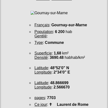
Français
:
Gournay-sur-Marne
Population
:
6 200
hab
Gentilé
:
Type
:
Commune
Superficie
:
1,68
km²
Densité
:
3690.48
habhab/km²
Latitude
:
48°52'0" N
Longitude
:
2°34'0" E
Latitude
:
48.866699
Longitude
:
2.566670
pages
:
7703
Ce jour
:
✝
Laurent de Rome