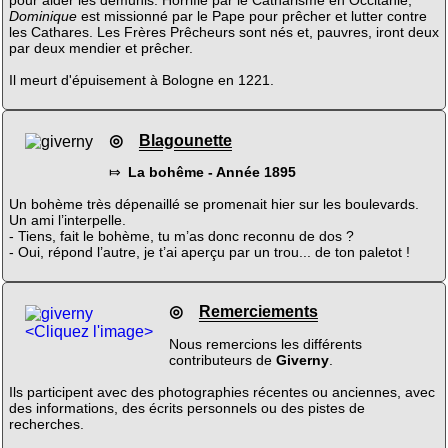
pour aider les démunis. Horrifié par le Catharisme en Occitanie,
Dominique
est missionné par le Pape pour prêcher et lutter contre
les Cathares. Les Frères Prêcheurs sont nés et, pauvres, iront deux
par deux mendier et prêcher.
Il meurt d'épuisement à Bologne en 1221.
◎
Blagounette
⤇
La bohême - Année 1895
Un bohème très dépenaillé se promenait hier sur les boulevards.
Un ami l’interpelle.
- Tiens, fait le bohème, tu m’as donc reconnu de dos ?
- Oui, répond l’autre, je t’ai aperçu par un trou... de ton paletot !
◎
Remerciements
<Cliquez l'image>
Nous remercions les différents
contributeurs de
Giverny
.
Ils participent avec des photographies récentes ou anciennes, avec
des informations, des écrits personnels ou des pistes de
recherches.