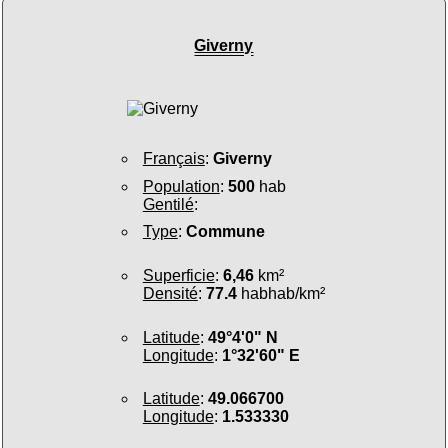
Giverny
Français
:
Giverny
Population
:
500
hab
Gentilé
:
Type
:
Commune
Superficie
:
6,46
km²
Densité
:
77.4
habhab/km²
Latitude
:
49°4'0" N
Longitude
:
1°32'60" E
Latitude
:
49.066700
Longitude
:
1.533330