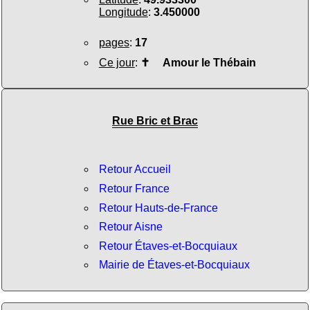
Longitude
:
3.450000
pages
:
17
Ce jour
:
✝
Amour le Thébain
Rue Bric et Brac
Retour Accueil
Retour France
Retour Hauts-de-France
Retour Aisne
Retour Étaves-et-Bocquiaux
Mairie de Étaves-et-Bocquiaux