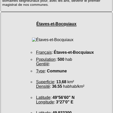
domaines seigneuriaux pour, avec les ans, devenir le premier
magistrat de nos communes.
Étaves-et-Bocquiaux
Français
:
Étaves-et-Bocquiaux
Population
:
500
hab
Gentilé
:
Type
:
Commune
Superficie
:
13,68
km²
Densité
:
36.55
habhab/km²
Latitude
:
49°56'60" N
Longitude
:
3°27'0" E
Latitude
:
49.933300