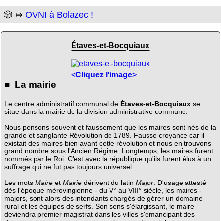
🎲 ⤇
OVNI à Bolazec !
Étaves-et-Bocquiaux
<Cliquez l'image>
■ La mairie
Le centre administratif communal de
Étaves-et-Bocquiaux
se
situe dans la mairie de la division administrative commune.
Nous pensons souvent et faussement que les maires sont nés de la
grande et sanglante Révolution de 1789. Fausse croyance car il
existait des maires bien avant cette révolution et nous en trouvons
grand nombre sous l'Ancien Régime. Longtemps, les maires furent
nommés par le Roi. C'est avec la république qu'ils furent élus à un
suffrage qui ne fut pas toujours universel.
Les mots
Maire
et
Mairie
dérivent du latin
Major
. D'usage attesté
dès l'époque mérovingienne - du V° au VIII° siècle, les maires -
majors, sont alors des intendants chargés de gérer un domaine
rural et les équipes de serfs. Son sens s'élargissant, le maire
deviendra premier magistrat dans les villes s'émancipant des