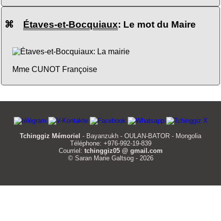
⌘
Étaves-et-Bocquiaux
: Le mot du Maire
Mme CUNOT Françoise
Tchinggiz Mémoriel
- Bayanzukh - OULAN-BATOR - Mongolia
Téléphone: +976-992-19-839
Courriel:
tchinggiz05 @ gmail.com
© Saran Marie Galtsog - 2026