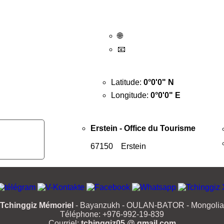
🌐
📧
Latitude:
0°0'0" N
Longitude:
0°0'0" E
Erstein - Office du Tourisme
67150 Erstein
Tchinggiz Mémoriel
- Bayanzukh - OULAN-BATOR - Mongolia
Téléphone: +976-992-19-839
Courriel:
tchinggiz05 @ gmail.com