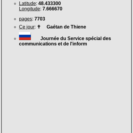
Latitude
:
48.433300
Longitude
:
7.666670
pages
:
7703
Ce jour
:
✝
Gaétan de Thiene
Journée du Service spécial des
communications et de l'inform