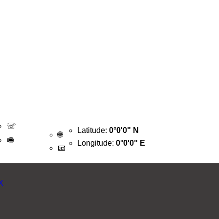
☏
Latitude:
0°0'0" N
🌐
🖷
Longitude:
0°0'0" E
📧