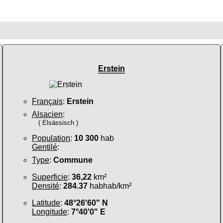
Erstein
Français
:
Erstein
Alsacien
:
( Elsässisch )
Population
:
10 300
hab
Gentilé
:
Type
:
Commune
Superficie
:
36,22
km²
Densité
:
284.37
habhab/km²
Latitude
:
48°26'60" N
Longitude
:
7°40'0" E