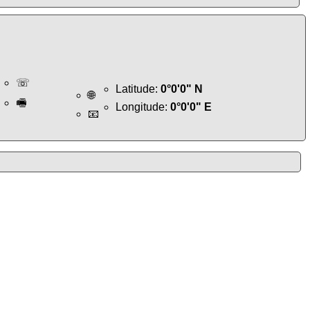
☏
Latitude:
0°0'0" N
🌐
🖷
Longitude:
0°0'0" E
📧