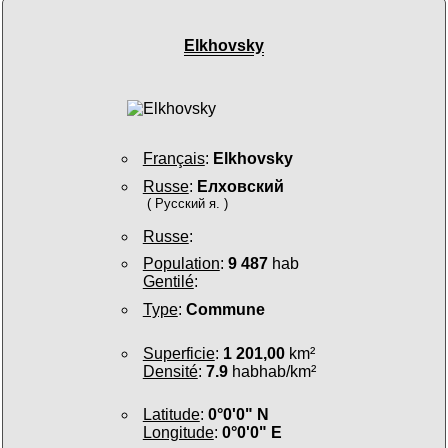
Elkhovsky
Français
:
Elkhovsky
Russe
:
Елховский
( Русский я. )
Russe
:
Population
:
9 487
hab
Gentilé
:
Type
:
Commune
Superficie
:
1 201,00
km²
Densité
:
7.9
habhab/km²
Latitude
:
0°0'0" N
Longitude
:
0°0'0" E