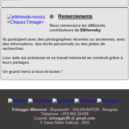
◎
Remerciements
<Cliquez l'image>
Nous remercions les différents
contributeurs de
Elkhovsky
.
Ils participent avec des photographies récentes ou anciennes, avec
des informations, des écrits personnels ou des pistes de
recherches.
Leur aide est précieuse et ce travail mémoriel se construit grâce à
leurs partages.
Un grand merci à tous et toutes !
Tchinggiz Mémoriel
- Bayanzukh - OULAN-BATOR - Mongolia
Téléphone: +976-992-19-839
Courriel:
tchinggiz05 @ gmail.com
© Saran Marie Galtsog - 2026