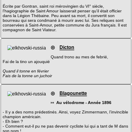
Écrite par Gontran, saint roi mérovingien du VI° siècle,
l'hagiographie de Saint Amour laisserait penser qu'il était officier
dans la Légion Thébaine. Peu avant sa mort, il convertit son
bourreau qui sera condmané à mourir avec lui. Ses reliques sont
conservées à Saint-Amour, petite commune du Jura français. Il est
compagnon de Saint Viateur.
◎
Dicton
Quand trono au mes de febrié,
Fai de la tino un ajouquié
Quand il tonne en février
Fais de la tonne un juchoir
◎
Blagounette
⤇
Au vélodrome - Année 1896
- Il y a des noms prédestinés. Ainsi, voyez Zimmermann, l’invincible
champion américain.
- Eh bien ?
- Comment eut-il pu ne pas devenir cycliste lui qui a tant de M dans
son nom !