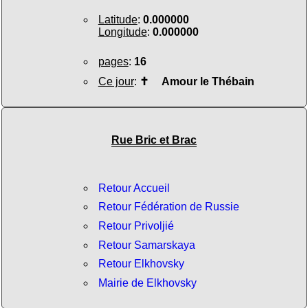
Latitude
:
0.000000
Longitude
:
0.000000
pages
:
16
Ce jour
:
✝
Amour le Thébain
Rue Bric et Brac
Retour Accueil
Retour Fédération de Russie
Retour Privoljié
Retour Samarskaya
Retour Elkhovsky
Mairie de Elkhovsky