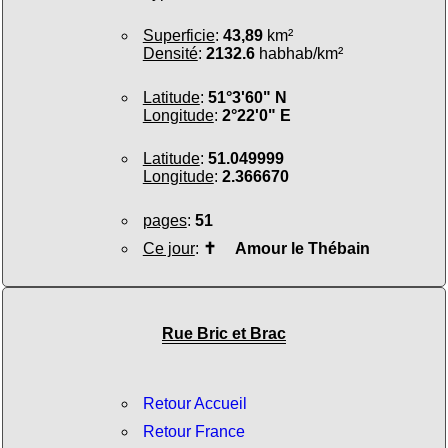
Superficie
:
43,89
km²
Densité
:
2132.6
habhab/km²
Latitude
:
51°3'60" N
Longitude
:
2°22'0" E
Latitude
:
51.049999
Longitude
:
2.366670
pages
:
51
Ce jour
:
✝
Amour le Thébain
Rue Bric et Brac
Retour Accueil
Retour France