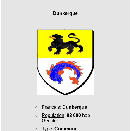
Dunkerque
Français
:
Dunkerque
Population
:
93 600
hab
Gentilé
:
Type
:
Commune