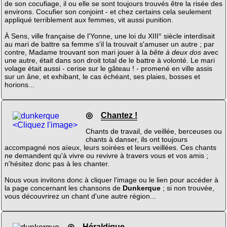
de son cocufiage, il ou elle se sont toujours trouvés être la risée des
environs. Cocufier son conjoint - et chez certains cela seulement
appliqué terriblement aux femmes, vit aussi punition.
À Sens, ville française de l'Yonne, une loi du XIII° siècle interdisait
au mari de battre sa femme s'il la trouvait s'amuser un autre ; par
contre, Madame trouvant son mari jouer à la
bête à deux dos
avec
une autre, était dans son droit total de le battre à volonté. Le mari
volage était aussi - cerise sur le gâteau ! - promené en ville assis
sur un âne, et exhibant, le cas échéant, ses plaies, bosses et
horions...
◎
Chantez !
<Cliquez l'image>
Chants de travail, de veillée, berceuses ou
chants à danser, ils ont toujours
accompagné nos aïeux, leurs soirées et leurs veillées. Ces chants
ne demandent qu'à vivre ou revivre à travers vous et vos amis ;
n'hésitez donc pas à les chanter.
Nous vous invitons donc à cliquer l'image ou le lien pour accéder à
la page concernant les chansons de
Dunkerque
; si non trouvée,
vous découvrirez un chant d'une autre région...
◎
Héraldique