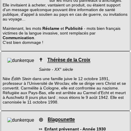
sur les murs ou panneaux d'affichages.
Elle invitaient à acheter, vantaient un produit, ou étaient support
d'un message quelconque pouvant être information de santé
publique, d'appel à soutien au pays en cas de guerre, ou invitations
au voyage...
Maintenant, les mots
Réclame
et
Publicité
- mots bien français
victimes de la langue invasive, sont remplacés par
Communication
.
C'est bien dommage !
✝
Thérèse de la Croix
Sainte - XX° siècle
Née
Édith Stein
dans une famille juive le 12 octobre 1891,
professeur à l'Université de Wroclav, elle se dirige vers Christ et se
convertit. Carmélite à Cologne, elle est confrontée au nazisme.
Réfugiée aux Pays-Bas, elle est arrêtée au Carmel d'Echt et meurt
à Auschwitz 8 jours plus tard ; nous étions le 9 août 1942. Elle est
canonisée le 11 octobre 1998.
◎
Blagounette
⤇
Enfant prévenant - Année 1930