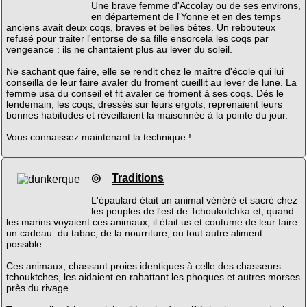
Une brave femme d'Accolay ou de ses environs,
en département de l'Yonne et en des temps
anciens avait deux coqs, braves et belles bêtes. Un rebouteux
refusé pour traiter l'entorse de sa fille ensorcela les coqs par
vengeance : ils ne chantaient plus au lever du soleil.
Ne sachant que faire, elle se rendit chez le maître d'école qui lui
conseilla de leur faire avaler du froment cueillit au lever de lune. La
femme usa du conseil et fit avaler ce froment à ses coqs. Dès le
lendemain, les coqs, dressés sur leurs ergots, reprenaient leurs
bonnes habitudes et réveillaient la maisonnée à la pointe du jour.
Vous connaissez maintenant la technique !
◎
Traditions
L'épaulard était un animal vénéré et sacré chez
les peuples de l'est de Tchoukotchka et, quand
les marins voyaient ces animaux, il était us et coutume de leur faire
un cadeau: du tabac, de la nourriture, ou tout autre aliment
possible...
Ces animaux, chassant proies identiques à celle des chasseurs
tchouktches, les aidaient en rabattant les phoques et autres morses
près du rivage.