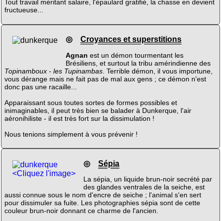
Tout travail méritant salaire, l'épaulard gratifié, la chasse en devient
fructueuse...
◎
Croyances et superstitions
Agnan
est un démon tourmentant les
Brésiliens, et surtout la tribu amérindienne des
Topinamboux - les Tupinambas
. Terrible démon, il vous importune,
vous dérange mais ne fait pas de mal aux gens ; ce démon n'est
donc pas une racaille...
Apparaissant sous toutes sortes de formes possibles et
inimaginables, il peut très bien se balader à Dunkerque, l'air
aéronihiliste - il est très fort sur la dissimulation !
Nous tenions simplement à vous prévenir !
◎
Sépia
<Cliquez l'image>
La sépia, un liquide brun-noir secrété par
des glandes ventrales de la seiche, est
aussi connue sous le nom d'encre de seiche ; l'animal s'en sert
pour dissimuler sa fuite. Les photographies sépia sont de cette
couleur brun-noir donnant ce charme de l'ancien.