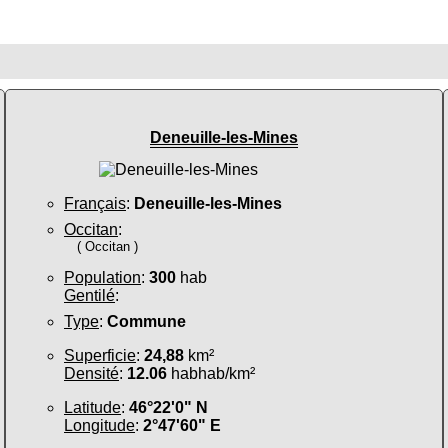
Deneuille-les-Mines
Français
:
Deneuille-les-Mines
Occitan
:
( Occitan )
Population
:
300
hab
Gentilé
:
Type
:
Commune
Superficie
:
24,88
km²
Densité
:
12.06
habhab/km²
Latitude
:
46°22'0" N
Longitude
:
2°47'60" E