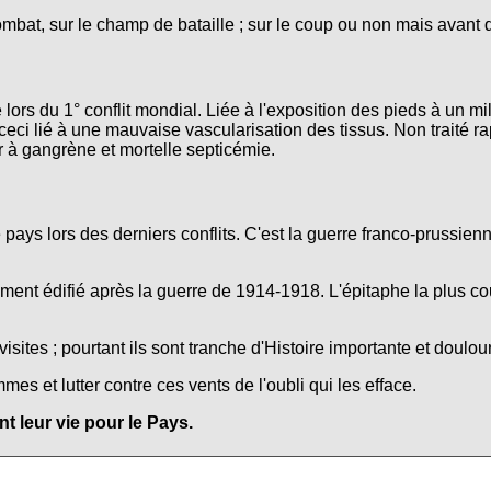
ombat, sur le champ de bataille ; sur le coup ou non mais avant 
lors du 1° conflit mondial. Liée à l'exposition des pieds à un mi
ceci lié à une mauvaise vascularisation des tissus. Non traité r
r à gangrène et mortelle septicémie.
e pays lors des derniers conflits. C'est la guerre franco-prussie
nt édifié après la guerre de 1914-1918. L'épitaphe la plus co
isites ; pourtant ils sont tranche d'Histoire importante et doulo
s et lutter contre ces vents de l'oubli qui les efface.
 leur vie pour le Pays.