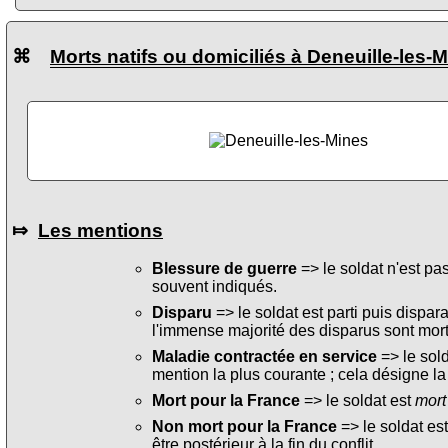
⌘
Morts natifs ou domiciliés à Deneuille-les-
⤇
Les mentions
Blessure de guerre
=> le soldat n'est pa
souvent indiqués.
Disparu
=> le soldat est parti puis dispara
l'immense majorité des disparus sont mort
Maladie contractée en service
=> le sol
mention la plus courante ; cela désigne la
Mort pour la France
=> le soldat est
mort
Non mort pour la France
=> le soldat es
être postérieur à la fin du conflit.