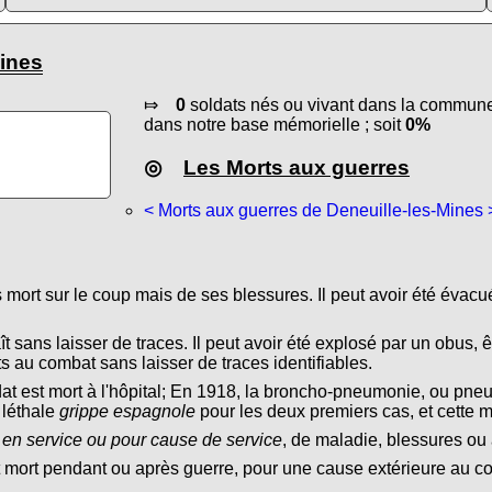
Mines
⤇
0
soldats nés ou vivant dans la commune 
dans notre base mémorielle ; soit
0%
◎
Les Morts aux guerres
< Morts aux guerres de Deneuille-les-Mines 
s mort sur le coup mais de ses blessures. Il peut avoir été évacu
ît sans laisser de traces. Il peut avoir été explosé par un obus, ê
s au combat sans laisser de traces identifiables.
dat est mort à l'hôpital; En 1918, la broncho-pneumonie, ou pn
 léthale
grippe espagnole
pour les deux premiers cas, et cette 
 en service ou pour cause de service
, de maladie, blessures ou 
t mort pendant ou après guerre, pour une cause extérieure au conf