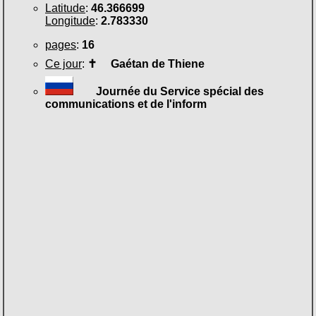
Latitude
:
46.366699
Longitude
:
2.783330
pages
:
16
Ce jour
:
✝
Gaétan de Thiene
Journée du Service spécial des
communications et de l'inform