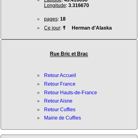
Longitude
:
3.316670
pages
:
18
Ce jour
:
☦
Herman d'Alaska
Rue Bric et Brac
Retour Accueil
Retour France
Retour Hauts-de-France
Retour Aisne
Retour Cuffies
Mairie de Cuffies