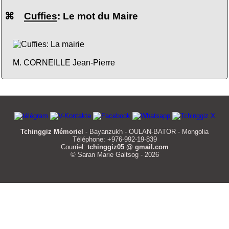
⌘
Cuffies
: Le mot du Maire
M. CORNEILLE Jean-Pierre
Tchinggiz Mémoriel
- Bayanzukh - OULAN-BATOR - Mongolia
Téléphone: +976-992-19-839
Courriel:
tchinggiz05 @ gmail.com
© Saran Marie Galtsog - 2026