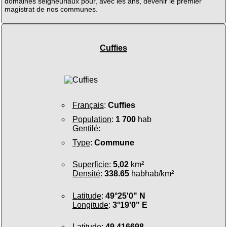
domaines seigneuriaux pour, avec les ans, devenir le premier
magistrat de nos communes.
Cuffies
Français
:
Cuffies
Population
:
1 700
hab
Gentilé
:
Type
:
Commune
Superficie
:
5,02
km²
Densité
:
338.65
habhab/km²
Latitude
:
49°25'0" N
Longitude
:
3°19'0" E
Latitude
:
49.416698