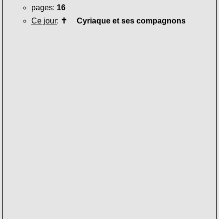
pages
:
16
Ce jour
:
✝
Cyriaque et ses compagnons