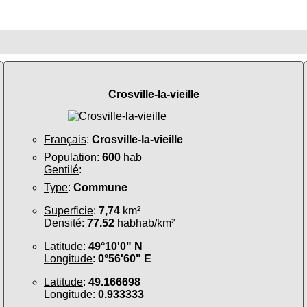
Crosville-la-vieille
Français
:
Crosville-la-vieille
Population
:
600
hab
Gentilé
:
Type
:
Commune
Superficie
:
7,74
km²
Densité
:
77.52
habhab/km²
Latitude
:
49°10'0" N
Longitude
:
0°56'60" E
Latitude
:
49.166698
Longitude
:
0.933333