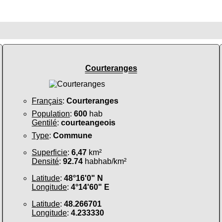
Courteranges
Français
:
Courteranges
Population
:
600
hab
Gentilé
:
courteangeois
Type
:
Commune
Superficie
:
6,47
km²
Densité
:
92.74
habhab/km²
Latitude
:
48°16'0" N
Longitude
:
4°14'60" E
Latitude
:
48.266701
Longitude
:
4.233330