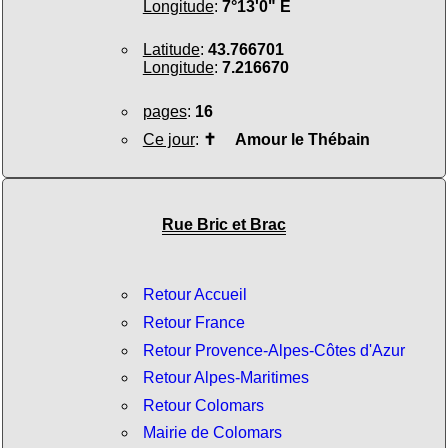
Longitude
:
7°13'0" E
Latitude
:
43.766701
Longitude
:
7.216670
pages
:
16
Ce jour
:
✝
Amour le Thébain
Rue Bric et Brac
Retour Accueil
Retour France
Retour Provence-Alpes-Côtes d'Azur
Retour Alpes-Maritimes
Retour Colomars
Mairie de Colomars