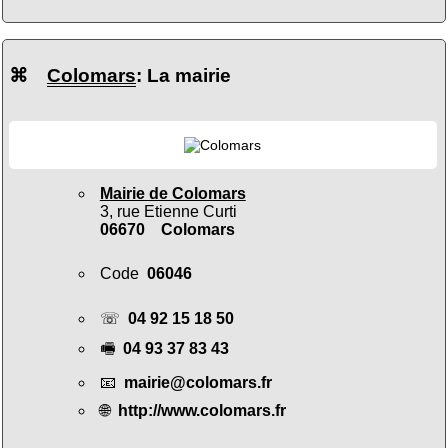
⌘
Colomars
: La mairie
Mairie de Colomars
3, rue Etienne Curti
06670 Colomars
Code
06046
☏
04 92 15 18 50
🖷
04 93 37 83 43
📧
mairie@colomars.fr
🌐
http://www.colomars.fr