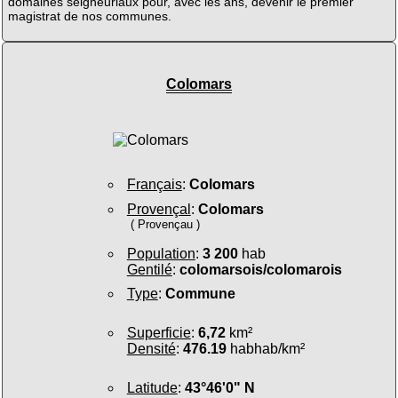
domaines seigneuriaux pour, avec les ans, devenir le premier
magistrat de nos communes.
Colomars
Français
:
Colomars
Provençal
:
Colomars
( Provençau )
Population
:
3 200
hab
Gentilé
:
colomarsois/colomarois
Type
:
Commune
Superficie
:
6,72
km²
Densité
:
476.19
habhab/km²
Latitude
:
43°46'0" N