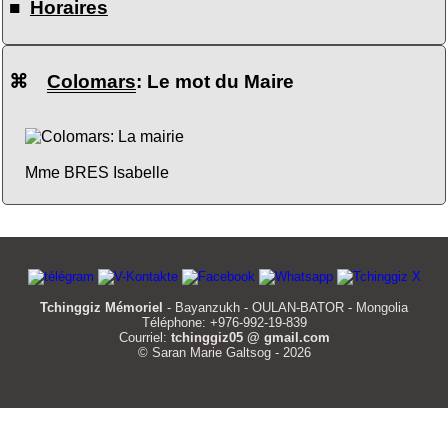
■
Horaires
⌘
Colomars
: Le mot du Maire
Mme BRES Isabelle
Tchinggiz Mémoriel
- Bayanzukh - OULAN-BATOR - Mongolia
Téléphone: +976-992-19-839
Courriel:
tchinggiz05 @ gmail.com
© Saran Marie Galtsog - 2026